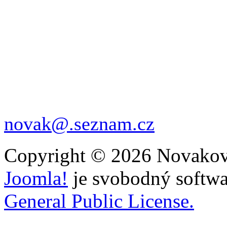
Do knihkupectví byla kniha 
většiny rychle zmizela, což
knižního prodeje ještě nezn
skladech. Pokud ji nemůžete
novak@.seznam.cz
., nebo n
Copyright © 2026 Novakovi
Joomla!
je svobodný softwa
General Public License.