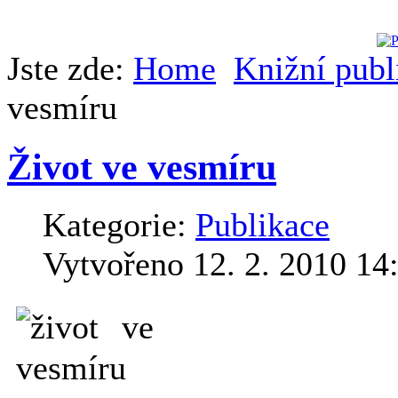
Jste zde:
Home
Knižní publ
vesmíru
Život ve vesmíru
Kategorie:
Publikace
Vytvořeno 12. 2. 2010 14
Už nejméně dva tisíce
vesmíru také život, n
kladné zodpovězení 