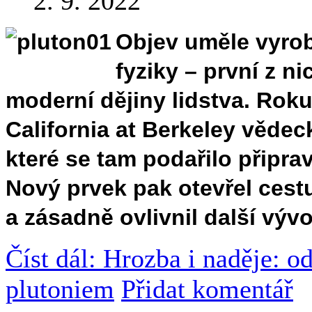
2. 9. 2022
Objev uměle vyrob
fyziky – první z n
moderní dějiny lidstva. Roku
California at Berkeley vědec
které se tam podařilo připrav
Nový prvek pak otevřel cest
a zásadně ovlivnil další vývoj
Číst dál: Hrozba i naděje: od
plutoniem
Přidat komentář