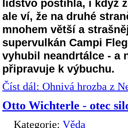
lidstvo postihla, i když
ale ví, že na druhé stra
mnohem větší a strašněj
supervulkán Campi Flegre
vyhubil neandrtálce - a
připravuje k výbuchu.
Číst dál: Ohnivá hrozba z N
Otto Wichterle - otec si
Kategorie:
Věda