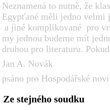
Neznamená to nutně, že klas
Egypťané měli jedno velmi j
a jiné komplikované pro vr
my jednou budeme mít jednu 
druhou pro literaturu. Pokud
Jan A. Novák
psáno pro Hospodářské nov
Ze stejného soudku