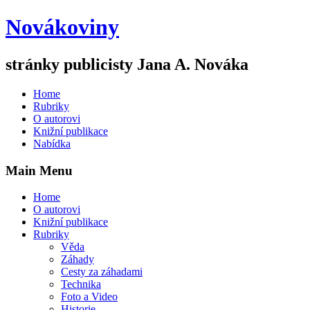
Novákoviny
stránky publicisty Jana A. Nováka
Home
Rubriky
O autorovi
Knižní publikace
Nabídka
Main Menu
Home
O autorovi
Knižní publikace
Rubriky
Věda
Záhady
Cesty za záhadami
Technika
Foto a Video
Historie