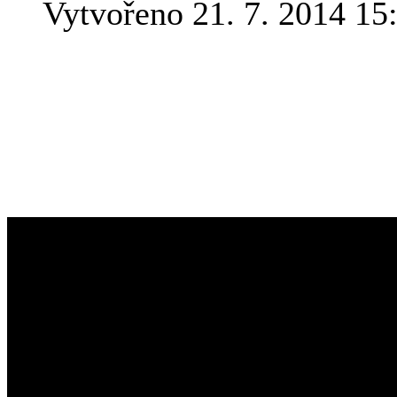
Vytvořeno 21. 7. 2014 15
Přistání Apolla 11 na Měsí
níž právě uplynulo neuvěřit
místo přistání na videu z
pozdějších satelitů.