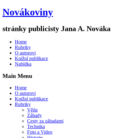
Novákoviny
stránky publicisty Jana A. Nováka
Home
Rubriky
O autorovi
Knižní publikace
Nabídka
Main Menu
Home
O autorovi
Knižní publikace
Rubriky
Věda
Záhady
Cesty za záhadami
Technika
Foto a Video
Historie