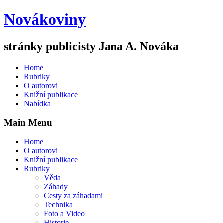
Novákoviny
stránky publicisty Jana A. Nováka
Home
Rubriky
O autorovi
Knižní publikace
Nabídka
Main Menu
Home
O autorovi
Knižní publikace
Rubriky
Věda
Záhady
Cesty za záhadami
Technika
Foto a Video
Historie