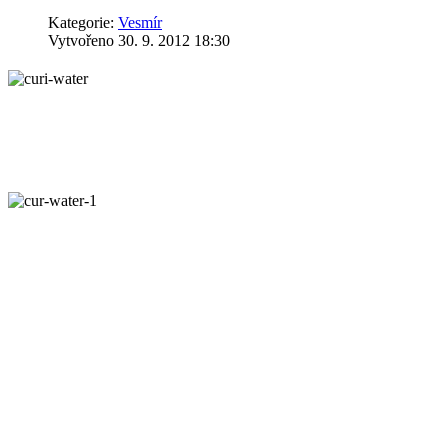
Kategorie:
Vesmír
Vytvořeno 30. 9. 2012 18:30
Americký rover Curiosity poslal z
minulosti planety podaný z bezpr
vyloučení ostatních hypotéz. Vědc
rychlostí asi metr za vteřinu. Det