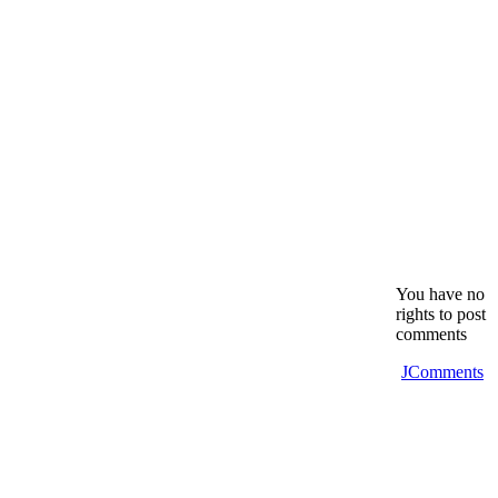
dním tokem. Je to první důkaz o existenci tekoucí vody v
a všechny možnosti vzniku valounů a vydala zprávu teprve po
, vláčel kameny mnoho kilometrů a voda se v něm pohybovala
podrobnosti zveřejníme co nejdřív.
You have no
rights to post
comments
JComments