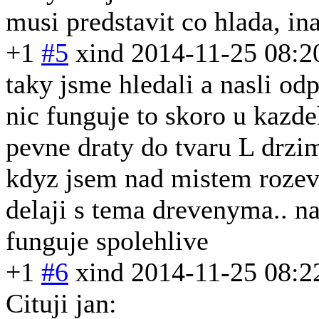
musi predstavit co hlada, in
+1
#5
xind
2014-11-25 08:2
taky jsme hledali a nasli o
nic funguje to skoro u kazde
pevne draty do tvaru L drzim
kdyz jsem nad mistem rozevr
delaji s tema drevenyma.. n
funguje spolehlive
+1
#6
xind
2014-11-25 08:2
Cituji jan: