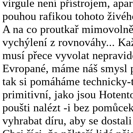
virgule není přístrojem, apar
pouhou rafikou tohoto živéh
A na co proutkař mimovolně 
vychýlení z rovnováhy... Ka
musí přece vyvolat nepravid
Evropané, máme náš smysl p
tak si pomáháme technicky-t
primitivní, jako jsou Hoten
poušti nalézt -i bez pomůcek
vyhrabat díru, aby se dosta