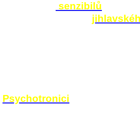
současných
senzibilů
(doporu
pořadu o záhadách
jihlavské
Nova), zjistíte že se s tím ob
jsou více než zřetelné. To klas
mnohem diskrétnější, protože
pohyb ruky, ale mnohem méně 
že senzibilové předvádějící se 
Psychotronici
vysvětlují pohy
jen jakýsi indikátor (případně 
těle (u idealisticky orientovan
senzibila. Problém ovšem je, ž