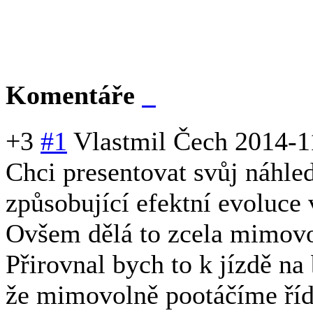
Jan A. Novák
foto: Jan A. Novák
Komentáře
+3
#1
Vlastmil Čech
2014-1
Chci presentovat svůj náhle
způsobující efektní evoluce
Ovšem dělá to zcela mimovol
Přirovnal bych to k jízdě n
že mimovolně pootáčíme říd