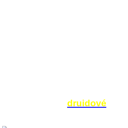
senzibil nemá sebemenší možn
je docela obyčejný podvod.
Anténa pro informační 
Za exhibicemi současných po
snadno zanikne skutečnost, že v
doloženo, že ji používali staří 
stol. n. l. Keltští
druidové
ji d
znali také Etruskové.