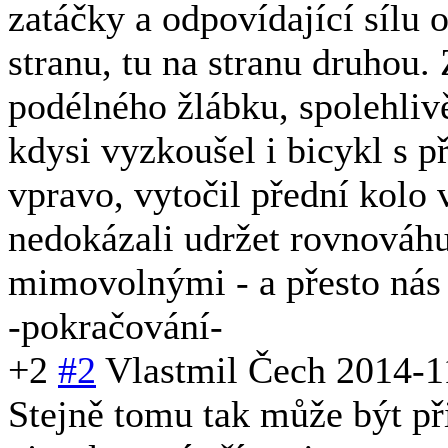
zatáčky a odpovídající sílu 
stranu, tu na stranu druhou.
podélného žlábku, spolehliv
kdysi vyzkoušel i bicykl s p
vpravo, vytočil přední kolo v
nedokázali udržet rovnováhu
mimovolnými - a přesto nás 
-pokračování-
+2
#2
Vlastmil Čech
2014-1
Stejně tomu tak může být př