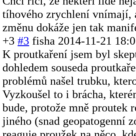
Chci říci, že někteří lidé 
tíhového zrychlení vnímají,
změnu dokáže jen tak manife
+3
#3
fisha
2014-11-21 18:0
K proutkaření jsem byl skep
dohledem souseda proutkaře
problémů našel trubku, ktero
Vyzkoušel to i brácha, které
bude, protože mně proutek r
jiného (snad geopatogenní z
reaguje proužek na něco, kd