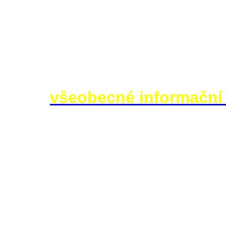
jednoznačných výsledků, které 
bylo nutné vyloučit působení m
gravitačních anomálií, radioakt
mechanismů. Dnes psychotronic
jakési
všeobecné informační
protože existence takového po
Přesto tyto experimenty přine
vědci nechali lidi, kteří sami 
jim známá, ale senzibilům utaj
voda, ukázalo se, že většina t