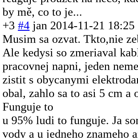
by mě, co to je...
+3
#4
jan
2014-11-21 18:25
Musim sa ozvat. Tkto,nie ze
Ale kedysi so zmeriaval kab
pracovnej napni, jeden nem
zistit s obycanymi elektroda
obal, zahlo sa to asi 5 cm a
Funguje to
u 95% ludi to funguje. Ja so
vody a u jedneho znameho az