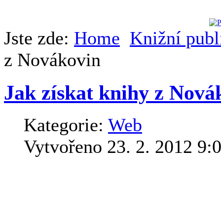
Jste zde:
Home
Knižní publ
z Novákovin
Jak získat knihy z Nová
Kategorie:
Web
Vytvořeno 23. 2. 2012 9:
V poslední dob? ?asto píše
sehnat v knihkupectvích a
které odkazují texty z No