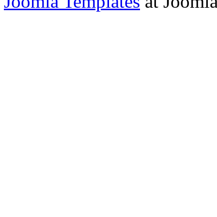
Joomla Templates
at Jooml