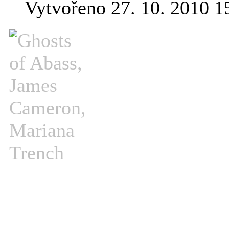
Vytvořeno 27. 10. 2010 1
Jamese Camerona
svým Titanicem,
nejslavnějším a
režisérům. Nad 
tím, že nepřitah
společenskými sk
vědeckých dobrodružstvích.
pro pokračování Avatara se
místo oceánu, do hloubky 