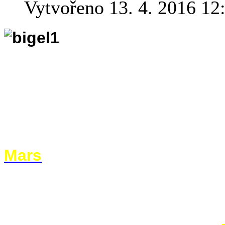
Vytvořeno 13. 4. 2016 12
Přelomové události 
dobou odehrávají str
takovým patřil i start lodi D
kosmickou stanici dopravil
soukromé společnosti Bigel
"Cílem společnosti je vyvinout
Mars
," uvedl pro Observer šéf
chceme vyzkoušet, co všechno
přívrženci sebevražedných mis
blízko Země na nízké oběžné d