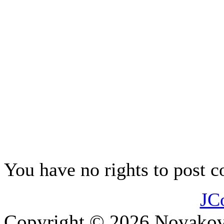
navzdory neklidnému moři. Spac
nabízet vynášení nákladů do 
Jan A. Novák
Psáno pro Ekonom
You have no rights to post
JC
Copyright © 2026 Novakovi