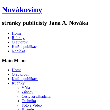
Novákoviny
stránky publicisty Jana A. Nováka
Home
Rubriky
O autorovi
Knižní publikace
Nabídka
Main Menu
Home
O autorovi
Knižní publikace
Rubriky
Věda
Záhady
Cesty za záhadami
Technika
Foto a Video
Historie