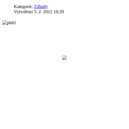
Kategorie:
Záhady
Vytvořeno 5. 2. 2012 10:29
Nejen staré časy měly své mýty a l
zmizela během vědeckého pokusu za d
Mělo se to stát 28. října 1943 v pří
mlhy, z níž se postupně vynořily ob
krátce na se se vypařil i on. Zůstala 
jako filadelfský experiment. Na svědomí ho neměl mít nikdo menší, ne
hodilo. Vědcům se to ale trochu vymklo z ruky, takže nezůstalo jen u 
sci-fi seriálu Star Trek, jehož děj se odehrává ve vzdálené budoucnosti