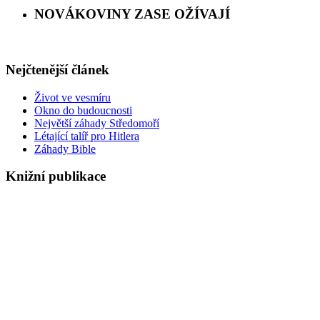
NOVÁKOVINY ZASE OŽÍVAJÍ
Na Novákoviny poslední dobou nebylo moc času, to se ale 
Nejčtenější článek
Život ve vesmíru
Okno do budoucnosti
Největší záhady Středomoří
Létající talíř pro Hitlera
Záhady Bible
Knižní publikace