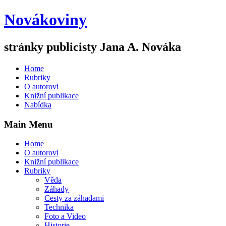
Novákoviny
stránky publicisty Jana A. Nováka
Home
Rubriky
O autorovi
Knižní publikace
Nabídka
Main Menu
Home
O autorovi
Knižní publikace
Rubriky
Věda
Záhady
Cesty za záhadami
Technika
Foto a Video
Historie