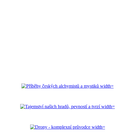
nyní mění a web znovu ožívá.