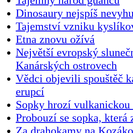
Dinosaury nejspíš nevyhu
Tajemství vzniku kyslík
Etna znovu ožívá
Největší evropský sluneč
Kanárských ostrovech
Vědci objevili spouštěč k
erupcí
Sopky hrozí vulkanickou
Probouzí se sopka, která 
Za drahokamy na Kozák