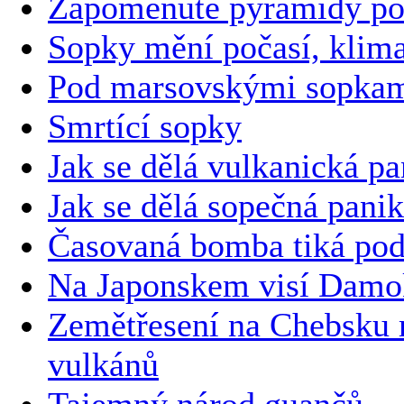
Zapomenuté pyramidy po
Sopky mění počasí, klima
Pod marsovskými sopkami
Smrtící sopky
Jak se dělá vulkanická pa
Jak se dělá sopečná pani
Časovaná bomba tiká pod
Na Japonskem visí Damok
Zemětřesení na Chebsku 
vulkánů
Tajemný národ guančů