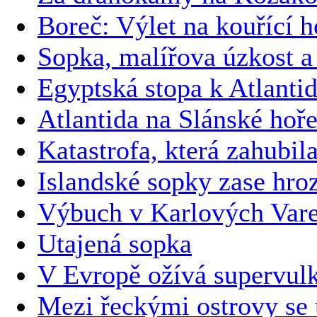
Boreč: Výlet na kouřící h
Sopka, malířova úzkost a
Egyptská stopa k Atlanti
Atlantida na Slánské hoř
Katastrofa, která zahubil
Islandské sopky zase hro
Výbuch v Karlových Var
Utajená sopka
V Evropě ožívá supervulk
Mezi řeckými ostrovy se 