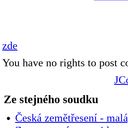
dočtete i o sopkách Kanársk
minulosti a nebezpečích, kte
Pokud knihu nenajdete v kni
zde
.
You have no rights to post
JC
Ze stejného soudku
Česká zemětřesení - malá