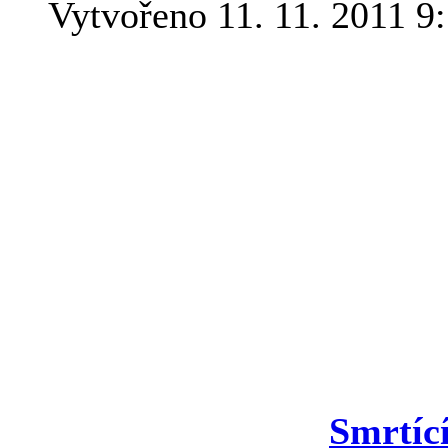
Vytvořeno 11. 11. 2011 9
Jestli také rádi jezdíte na 
zaznamenali zprávy o zemětř
pobřeží El Hierro. Několik z
sopečné aktivitě najdete na
Poutavé čtení o sopkách a v
také výpravná kniha
Smrtíc