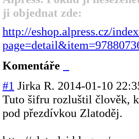
ji objednat zde:
http://eshop.alpress.cz/inde
page=detail&item=9788073
Komentáře
#1
Jirka R.
2014-01-10 22:3
Tuto šifru rozluštil člověk, 
pod přezdívkou Zlatoděj.