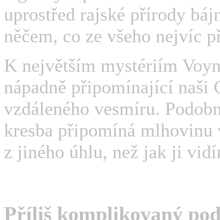
uprostřed rajské přírody báj
něčem, co ze všeho nejvíc p
K největším mystériím Voyn
nápadně připomínající naši 
vzdáleného vesmíru. Podobnos
kresba připomíná mlhovinu 
z jiného úhlu, než jak ji vid
Příliš komplikovaný po