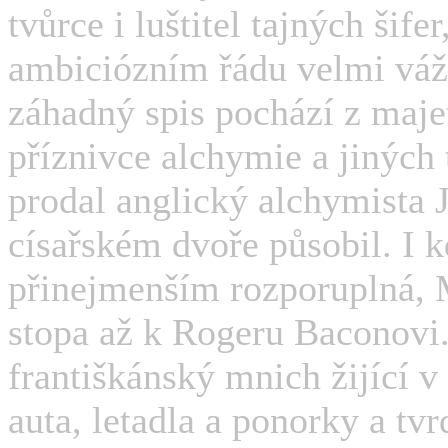
tvůrce i luštitel tajných šife
ambiciózním řádu velmi váže
záhadný spis pochází z majet
příznivce alchymie a jiných
prodal anglický alchymista 
císařském dvoře působil. I 
přinejmenším rozporuplná, M
stopa až k Rogeru Baconovi. 
františkánský mnich žijící 
auta, letadla a ponorky a tvr