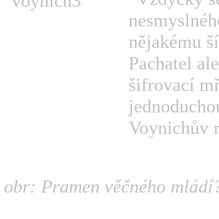
nesmyslného
nějakému ší
Pachatel al
šifrovací mř
jednoducho
Voynichův r
obr: Pramen věčného mládí