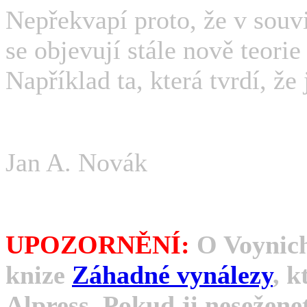
Nepřekvapí proto, že v sou
se objevují stále nově teorie
Například ta, která tvrdí, že 
Jan A. Novák
UPOZORNĚNÍ:
O Voynich
knize
Záhadné vynálezy
, k
Alpress. Pokud ji nesežene