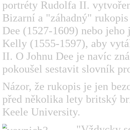
portréty Rudolfa II. vytvoře
Bizarní a "záhadný" rukopis
Dee (1527-1609) nebo jeho 
Kelly (1555-1597), aby vytá
II. O Johnu Dee je navíc zn
pokoušel sestavit slovník p
Názor, že rukopis je jen bez
před několika lety britský b
Keele University.
"Vždycky se