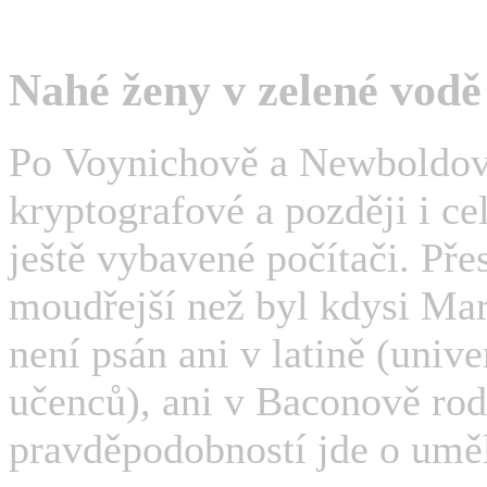
Nahé ženy v zelené vodě
Po Voynichově a Newboldově 
kryptografové a později i ce
ještě vybavené počítači. Pře
moudřejší než byl kdysi Marc
není psán ani v latině (univ
učenců), ani v Baconově rodn
pravděpodobností jde o uměl