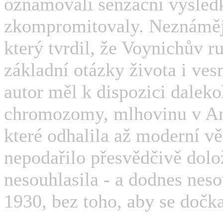
oznamovali senzační výsledky
zkompromitovaly. Neznámějš
který tvrdil, že Voynichův 
základní otázky života i ves
autor měl k dispozici daleko
chromozomy, mlhovinu v And
které odhalila až moderní v
nepodařilo přesvědčivě dolož
nesouhlasila - a dodnes nes
1930, bez toho, aby se dočka