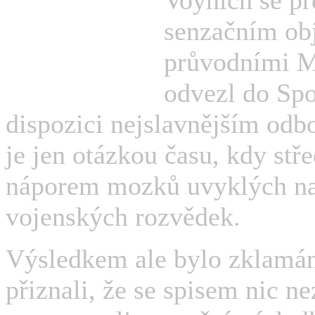
senzačním obj
průvodními M
odvezl do Spoj
dispozici nejslavnějším odbo
je jen otázkou času, kdy stř
náporem mozků uvyklých na
vojenských rozvědek.
Výsledkem ale bylo zklamání
přiznali, že se spisem nic n