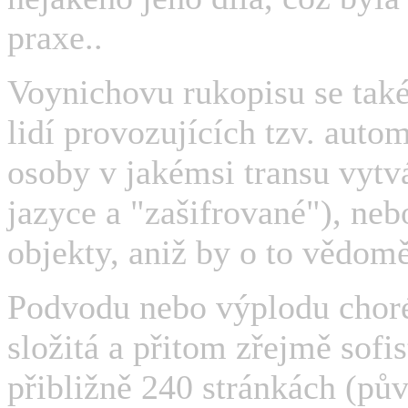
praxe..
Voynichovu rukopisu se tak
lidí provozujících tzv. auto
osoby v jakémsi transu vytv
jazyce a "zašifrované"), nebo
objekty, aniž by o to vědomě
Podvodu nebo výplodu chor
složitá a přitom zřejmě sofi
přibližně 240 stránkách (pů