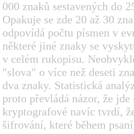
000 znaků sestavených do 25
Opakuje se zde 20 až 30 zna
odpovídá počtu písmen v ev
některé jiné znaky se vyskyt
v celém rukopisu. Neobvyklé 
"slova" o více než deseti zn
dva znaky. Statistická analýz
proto převládá názor, že jde
kryptografové navíc tvrdí, ž
šifrování, které během psan