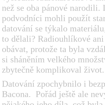
než se oba pánové narodili. 
podvodníci mohli použít st
datování se týkalo materiálu
to dělali? Radiouhlíkové an
obávat, protože ta byla vzdá
si sháněním velkého množs
zbytečně komplikoval život.
Datování zpochybnilo i bezp
Bacona.
Pořád ještě ale nev
nějakého jeho díla, což byl