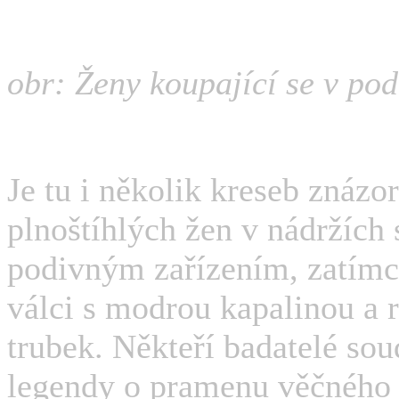
obr: Ženy koupající se v po
Je tu i několik kreseb znázo
plnoštíhlých žen v nádržích
podivným zařízením, zatímco
válci s modrou kapalinou a 
trubek. Někteří badatelé soud
legendy o pramenu věčného m