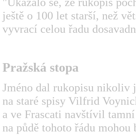
"Ukázalo se, že rukopis pochá
ještě o 100 let starší, než v
vyvrací celou řadu dosavadn
Pražská stopa
Jméno dal rukopisu nikoliv j
na staré spisy Vilfrid Voynic
a ve Frascati navštívil tamní
na půdě tohoto řádu mohou b