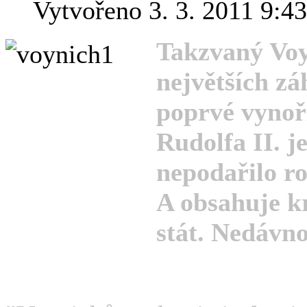
Vytvořeno 3. 3. 2011 9:43
Takzvaný Voy
největších zá
poprvé vynoř
Rudolfa II. j
nepodařilo ro
A obsahuje k
stát. Nedávno 