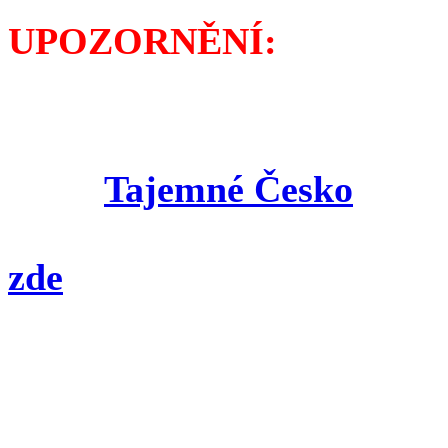
UPOZORNĚNÍ:
Podrobněji se můžete s pů
příbuzných i s dalšími zá
knize
Tajemné Česko
,
kter
Pokud ji nenajdete u Vašeh
zde
.
- - - - - - - - - - -