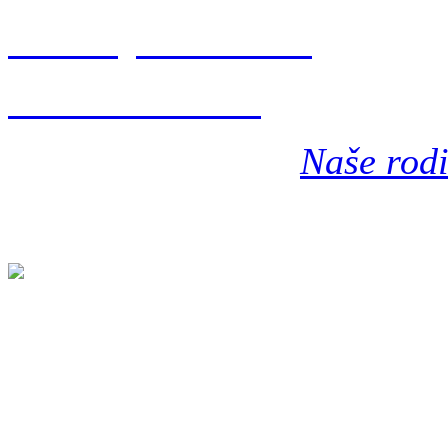
Předešlý díl seriálu
Další díl seriálu
Psáno pro časopis
Naše rod
obr: Tycho Brahe a Rudolf I