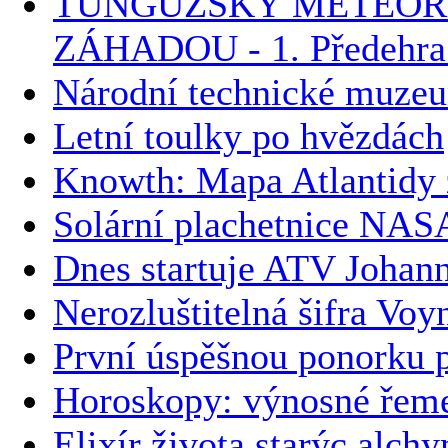
TUNGUZSKÝ METEORIT
ZÁHADOU - 1. Předehra k
Národní technické muzeu
Letní toulky po hvězdách
Knowth: Mapa Atlantidy 
Solární plachetnice NAS
Dnes startuje ATV Johan
Nerozluštitelná šifra Vo
První úspěšnou ponorku p
Horoskopy: výnosné řemesl
Elixír života starýc alch