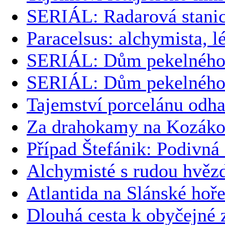
SERIÁL: Radarová stanic
Paracelsus: alchymista, l
SERIÁL: Dům pekelného 
SERIÁL: Dům pekelného 
Tajemství porcelánu odha
Za drahokamy na Kozák
Případ Štefánik: Podivná
Alchymisté s rudou hvěz
Atlantida na Slánské hoř
Dlouhá cesta k obyčejné 