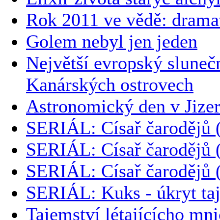
Rok 2011 ve vědě: drama
Golem nebyl jen jeden
Největší evropský sluneč
Kanárských ostrovech
Astronomický den v Jizer
SERIÁL: Císař čarodějů 
SERIÁL: Císař čarodějů 
SERIÁL: Císař čarodějů 
SERIÁL: Kuks - úkryt ta
Tajemství létajícícho mn