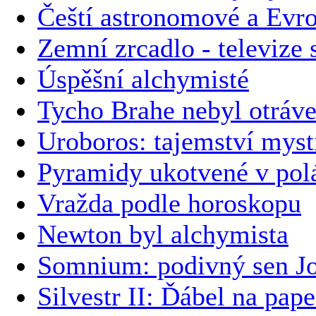
Čeští astronomové a Evro
Zemní zrcadlo - televize 
Úspěšní alchymisté
Tycho Brahe nebyl otráve
Uroboros: tajemství myst
Pyramidy ukotvené v pol
Vražda podle horoskopu
Newton byl alchymista
Somnium: podivný sen J
Silvestr II: Ďábel na pap