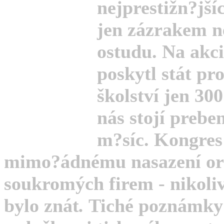
nejprestižn?jší
jen zázrakem n
ostudu. Na akc
poskytl stát pr
školství jen 300
nás stojí preb
m?síc. Kongres
mimo?ádnému nasazení org
soukromých firem - nikoliv
bylo znát
.
Tiché poznámky 