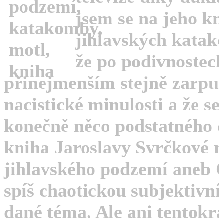
jsem se na jeho k
jihlavských katako
že po podivnostec
přinejmenším stejně zarpu
nacistické minulosti a že 
konečně něco podstatného d
kniha Jaroslavy Svrčkové 
jihlavského podzemí aneb 
spíš chaotickou subjektivn
dané téma. Ale ani tentok