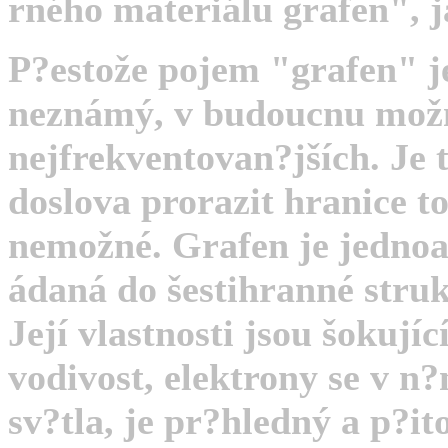
rného materiálu grafen", j
P?estože pojem "grafen" je
neznámý, v budoucnu možn
nejfrekventovan?jších. Je t
doslova prorazit hranice t
nemožné. Grafen je jednoa
ádaná do šestihranné stru
Její vlastnosti jsou šokují
vodivost, elektrony se v n
sv?tla, je pr?hledný a p?i