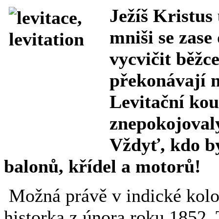
Ježíš Kristus 
mniši se zase
vycvičit běžc
překonávají n
Levitační kou
znepokojovaly
Vždyť, kdo by
balonů, křídel a motorů!
Možná právě v indické kolo
historka z února roku 1852.