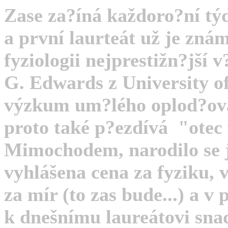
Zase za?íná každoro?ní tý
a první laurteát už je zná
fyziologii
nejprestižn?jší 
G. Edwards
z University 
výzkum um?lého oplod?ová
proto také p?ezdívá "otec
Mimochodem, narodilo se ji
vyhlášena cena za fyziku, v
za mír (to zas bude...) a v
k dnešnímu laureátovi sna