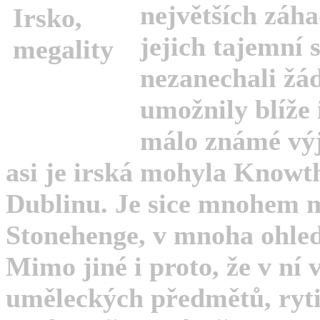
největších záha
jejich tajemní 
nezanechali žád
umožnily blíže 
málo známé výj
asi je irská mohyla Knowt
Dublinu. Je sice mnohem m
Stonehenge, v mnoha ohlede
Mimo jiné i proto, že v ní 
uměleckých předmětů, ryti