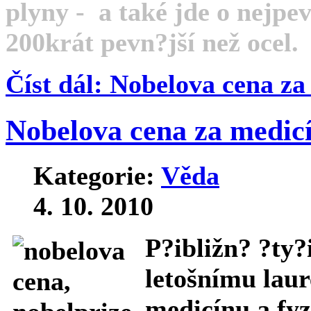
plyny - a také jde o nejpe
200krát pevn?jší než ocel.
Číst dál: Nobelova cena za
Nobelova cena za medic
Kategorie:
Věda
4. 10. 2010
P?ibližn? ?ty?i
letošnímu laur
medicínu a fyz