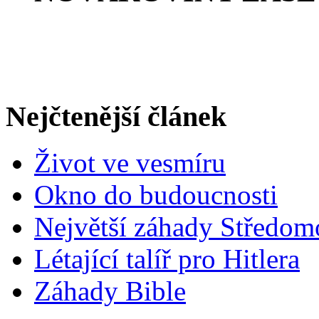
Na Novákoviny poslední
ale nyní mění a web zn
Nejčtenější článek
Život ve vesmíru
Okno do budoucnosti
Největší záhady Středom
Létající talíř pro Hitlera
Záhady Bible