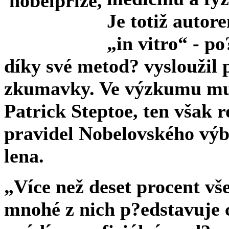
Je totiž auto
„in vitro“ - p
díky své metod? vysloužil 
zkumavky. Ve výzkumu mu
Patrick Steptoe, ten však 
pravidel Nobelovského vý
lena.
„Více než deset procent vš
mnohé z nich p?edstavuje 