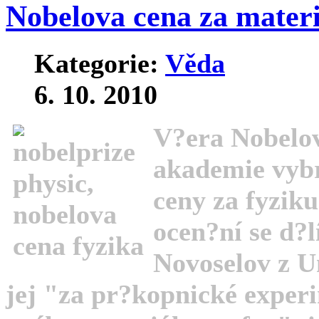
Nobelova cena za materi
Kategorie:
Věda
6. 10. 2010
V?era Nobelov
akademie vybr
ceny za fyziku
ocen?ní se d?
Novoselov z Un
jej "za pr?kopnické exper