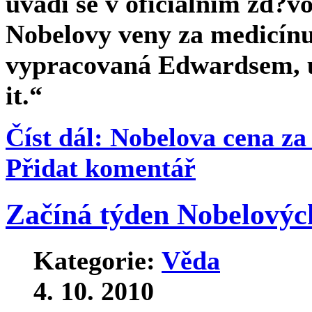
uvádí se v oficiálním zd?v
Nobelovy veny za medicínu
vypracovaná Edwardsem, u
it.“
Číst dál: Nobelova cena z
Přidat komentář
Začíná týden Nobelovýc
Kategorie:
Věda
4. 10. 2010