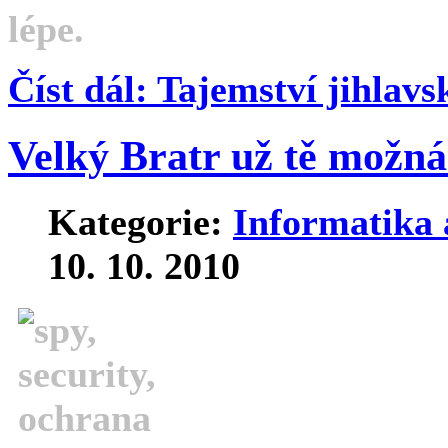
lépe.
Číst dál: Tajemství jihla
Velký Bratr už tě možná
Kategorie:
Informatika 
10. 10. 2010
Trvalý dohled
snem všech dikt
Nepohrdli by jí