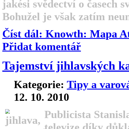
jakési svědectví o časech 
Bohužel je však zatím neum
Číst dál: Knowth: Mapa At
Přidat komentář
Tajemství jihlavských 
Kategorie:
Tipy a varov
12. 10. 2010
Publicista Stanis
televize díky důk