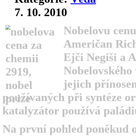
7. 10. 2010
Nobelovu cenu 
Američan Rich
Ejči Negiši a 
Nobelovského 
jejich přínos
používaných při syntéze or
katalyzátor používá palád
Na první pohled poněkud o