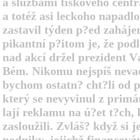
a službami tiskového centr
a totéž asi leckoho napadl
zastavil týden p?ed zaháj
pikantní p?itom je, že podl
nad akcí držel prezident V
Bém. Nikomu nejspíš nevad
bychom ostatn? cht?li od p
který se nevyvinul z primát
lají reklamu na ú?et t?ch,
zasloužili. Zvláš? když si
podniky, jejichž financov