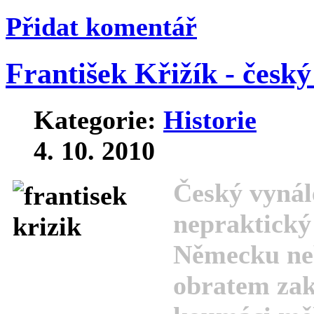
Přidat komentář
František Křižík - česk
Kategorie:
Historie
4. 10. 2010
Český vynále
nepraktický 
Německu neb
obratem zakl