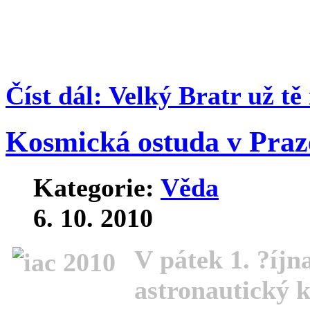
vyloučené, že čas, kdy se i 
daleko. Pokud už v něm n
Číst dál: Velký Bratr už t
Kosmická ostuda v Praz
Kategorie:
Věda
6. 10. 2010
V pátek 1. ?íjn
astronautický k