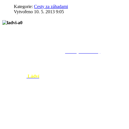
Kategorie:
Cesty za záhadami
Vytvořeno 10. 5. 2013 9:05
V minulém díle seriálu jsme vidě
Petřín, Hradčany, Vyšehrad, Děvín 
nic. Není už to samo o sobě divné
(předešlý díl seriálu)
Pražské kopce opředené starodávným
krajiny, do nichž se zařízla Vltava a její přítoky. Všechny jsou s touto
Naproti tomu
Ládví
je skutečná hora. Jejích 355 metrů nadmořské vý
ideální pro pravěké hradiště, jakých je na kopcích kolem Prahy víc n
vyhrazený jakémusi významnému kultu.
Přímé důkazy pro to sice nejsou, nepřímých ale je docela dost. Patří
jej lidé neznámé kultury kdysi vyrobili, odtamtud také pochází. Jaký
Kamenný slouha