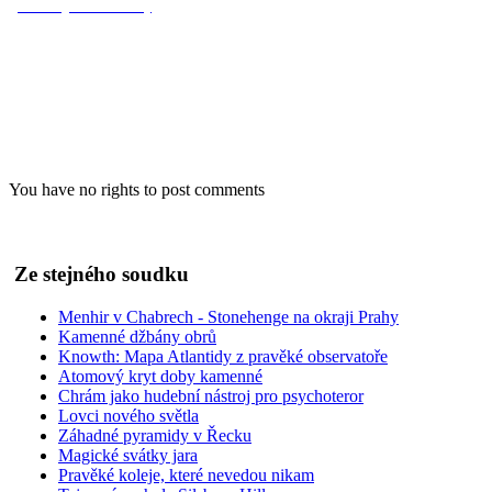
(předešlý díl seriálu)
Jan A. Novák
obr: Druhý kámen patrně stejného původu byl vykopán a vztyčen v 80
You have no rights to post comments
Ze stejného soudku
Menhir v Chabrech - Stonehenge na okraji Prahy
Kamenné džbány obrů
Knowth: Mapa Atlantidy z pravěké observatoře
Atomový kryt doby kamenné
Chrám jako hudební nástroj pro psychoteror
Lovci nového světla
Záhadné pyramidy v Řecku
Magické svátky jara
Pravěké koleje, které nevedou nikam