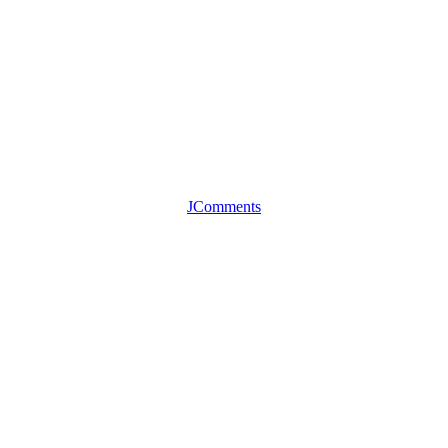
. letech 20. století v zahradě rodinného domku. Na snímku jsou zachy
JComments