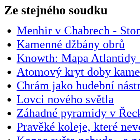
Ze stejného soudku
Menhir v Chabrech - Ston
Kamenné džbány obrů
Knowth: Mapa Atlantidy 
Atomový kryt doby kam
Chrám jako hudební nástr
Lovci nového světla
Záhadné pyramidy v Řec
Pravěké koleje, které ne