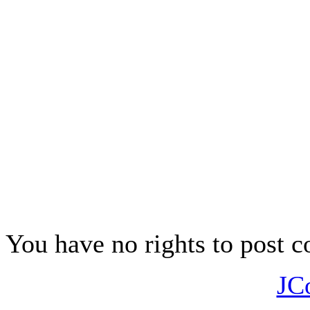
Možná i proto, že jejich v
kosmického řádu a spojuje j
pradávných dnes už zapomenu
Jan A. Novák
You have no rights to post
JC