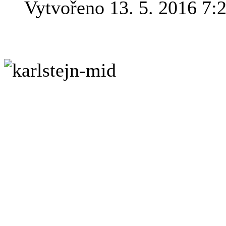
Vytvořeno 13. 5. 2016 7:
Bylo nebylo..
Karel IV. káza
jen tak obyčejný hrad. Bylo
hlavy mocné říše a později t
korunovačních klenotů. Každ
tajemství: únikové podzemn
systém nebo slabá místa op
nevyhovující studny... Tím s
který tehdy byl jedním z ne