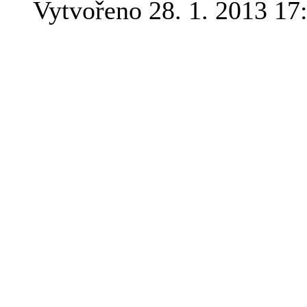
Vytvořeno 28. 1. 2013 17
Vědcům, archeologům i zá
hlavou již po mnoho deseti
skutečnost: Proč znovu a 
stále nové, technicky neuvě
se nijak neslučují s ustál
vývoje naší civilizace? Au
na právě takové záhady a p
nimi jsou spojena.