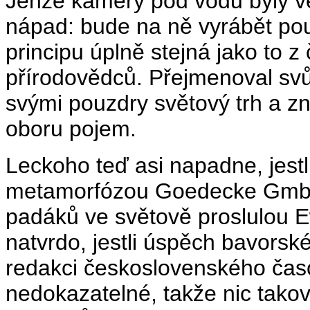
Jenže kamery pod vodu byly v
nápad: bude na ně vyrábět pouz
principu úplně stejná jako to 
přírodovědců. Přejmenoval svů
svými pouzdry světový trh a z
oboru pojem.
Leckoho teď asi napadne, jest
metamorfózou Goedecke GmbH d
padáků ve světově proslulou E
natvrdo, jestli úspěch bavorské
redakci československého časo
nedokazatelné, takže nic tako