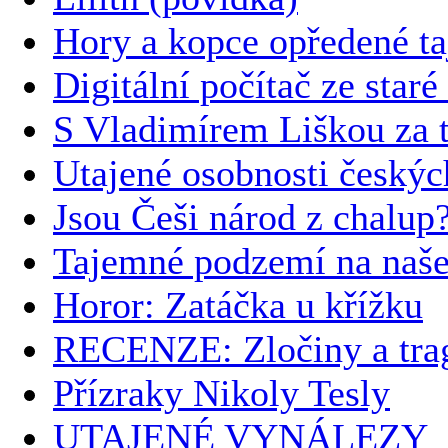
Hory a kopce opředené t
Digitální počítač ze staré
S Vladimírem Liškou za t
Utajené osobnosti českýc
Jsou Češi národ z chalup
Tajemné podzemí na naš
Horor: Zatáčka u křížku
RECENZE: Zločiny a trag
Přízraky Nikoly Tesly
UTAJENÉ VYNÁLEZY