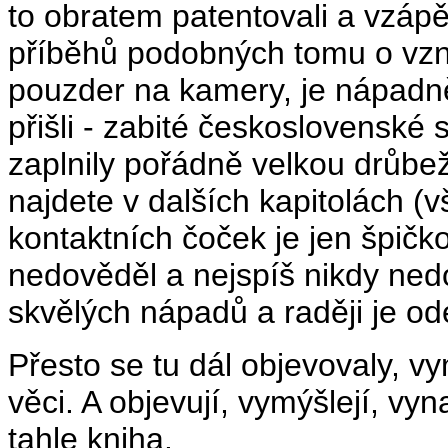
to obratem patentovali a vzápě
příběhů podobných tomu o vzn
pouzder na kamery, je nápadn
přišli - zabité československé s
zaplnily pořádně velkou drůbe
najdete v dalších kapitolách (
kontaktních čoček je jen špičko
nedověděl a nejspíš nikdy nedov
skvělých nápadů a raději je ode
Přesto se tu dál objevovaly, vy
věci. A objevují, vymýšlejí, vyn
tahle kniha.