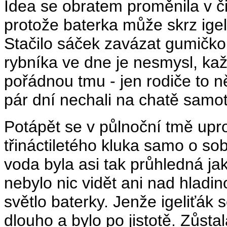
Idea se obratem proměnila v či
protože baterka může skrz igeli
Stačilo sáček zavázat gumičkou
rybníka ve dne je nesmysl, ka
pořádnou tmu - jen rodiče to n
pár dní nechali na chatě samot
Potápět se v půlnoční tmě upr
třináctiletého kluka samo o so
voda byla asi tak průhledná ja
nebylo nic vidět ani nad hladin
světlo baterky. Jenže igeliťák 
dlouho a bylo po jistotě. Zůst