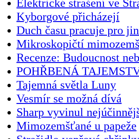
Elektrické strašení ve Str
Kyborgové přicházejí
Duch času pracuje pro ji
Mikroskopičtí mimozemš
Recenze: Budoucnost ne
POHŘBENÁ TAJEMSTV
Tajemná světla Luny
Vesmír se možná dívá
Sharp vyvinul nejúčinnějš
Mimozemšťané u papeže