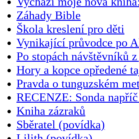
Vychází moje nová kni
Záhady Bible
Škola kreslení pro děti
Vynikající průvodce po A
Po stopách návštěvníků z
Hory a kopce opředené t
Pravda o tunguzském met
RECENZE: Sonda napříč č
Kniha zázraků
Sběratel (povídka)
Lilith (povídka)