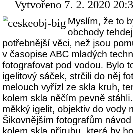
Vytvořeno 7. 2. 2020 20:
Myslím, že to b
obchody tehdej
potřebnější věci, než jsou po
v časopise ABC mladých techni
fotografovat pod vodou. Bylo t
igelitový sáček, strčili do něj 
melouch vyřízl ze skla kruh, ten
kolem skla něčím pevně stáhli.
měkký igelit, objektiv do vody
Šikovnějším fotografům návod 
kolem skla přírubu, která by ho 