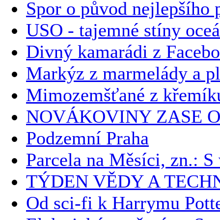
Spor o původ nejlepšího p
USO - tajemné stíny oce
Divný kamarádi z Faceb
Markýz z marmelády a plz
Mimozemšťané z křemíku 
NOVÁKOVINY ZASE O
Podzemní Praha
Parcela na Měsíci, zn.: 
TÝDEN VĚDY A TECH
Od sci-fi k Harrymu Potte