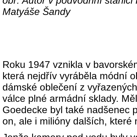
obr: Autor v podvodnní stanic
Matyáše Šandy
Roku 1947 vznikla v bavorsk
která nejdřív vyráběla módní ob
dámské oblečení z vyřazených
válce plné armádní sklady. Měl
Goedecke byl také nadšenec pr
on, ale i milióny dalších, které