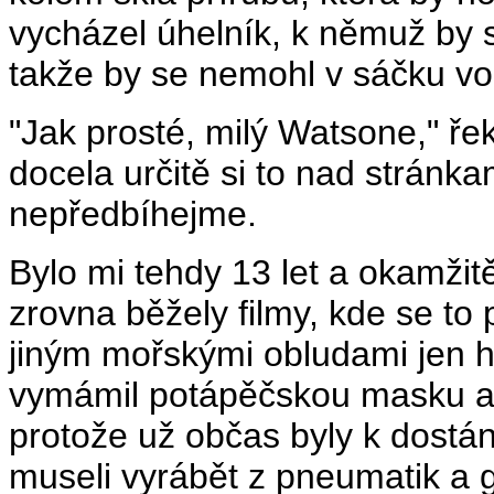
vycházel úhelník, k němuž by 
takže by se nemohl v sáčku vo
"Jak prosté, milý Watsone," ře
docela určitě si to nad stránkam
nepředbíhejme.
Bylo mi tehdy 13 let a okamžit
zrovna běžely filmy, kde se to 
jiným mořskými obludami jen h
vymámil potápěčskou masku a p
protože už občas byly k dostání;
museli vyrábět z pneumatik a 