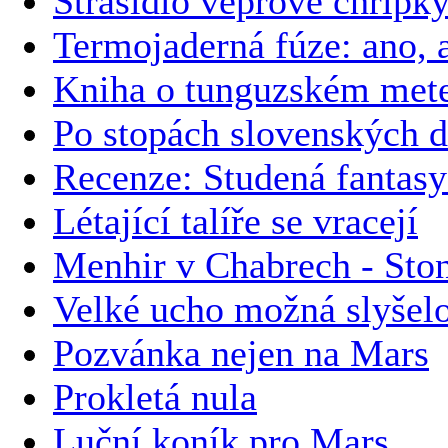
Strašidlo vepřové chřipk
Termojaderná fúze: ano, a
Kniha o tunguzském meteo
Po stopách slovenských 
Recenze: Studená fantas
Létající talíře se vracejí
Menhir v Chabrech - Ston
Velké ucho možná slyše
Pozvánka nejen na Mars
Prokletá nula
Luční koník pro Mars