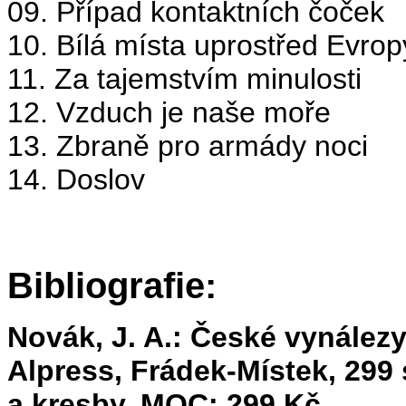
09. Případ kontaktních čoček
10. Bílá místa uprostřed Evrop
11. Za tajemstvím minulosti
12. Vzduch je naše moře
13. Zbraně pro armády noci
14. Doslov
Bibliografie:
Novák, J. A.: České vynález
Alpress, Frádek-Místek, 299 
a kresby. MOC: 299 Kč