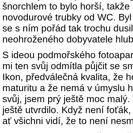
šnorchlem to bylo horší, takže
novodurové trubky od WC. Byl
se s ním pořád tak trochu dusil
neohroženého dobyvatele hlubi
S ideou podmořského fotoapará
mi ten svůj odmítla půjčit se 
Ikon, předválečná kvalita, že h
maturitu a že nemá v úmyslu ho
svůj, jsem prý ještě moc malý
ještě utvrdilo. Když není foťák
ať všichni vidí, že to není nes