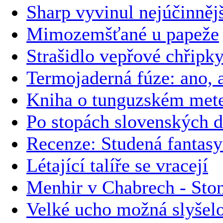
Sharp vyvinul nejúčinnějš
Mimozemšťané u papeže
Strašidlo vepřové chřipk
Termojaderná fúze: ano, a
Kniha o tunguzském meteo
Po stopách slovenských 
Recenze: Studená fantas
Létající talíře se vracejí
Menhir v Chabrech - Ston
Velké ucho možná slyše