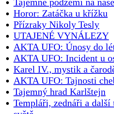
Tajemné podzemí na naš
Horor: Zatáčka u křížku
Přízraky Nikoly Tesly
UTAJENÉ VYNÁLEZY
AKTA UFO: Únosy do léta
AKTA UFO: Incident u o
Karel IV., mystik a čarod
AKTA UFO: Tajnosti che
Tajemný hrad Karlštejn
Templáři, zednáři a další
světě