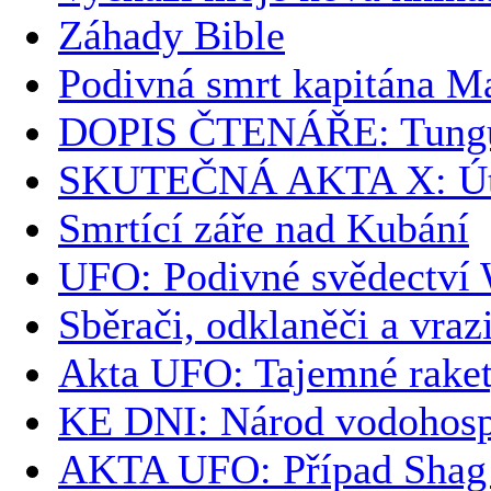
Záhady Bible
Podivná smrt kapitána Ma
DOPIS ČTENÁŘE: Tunguzs
SKUTEČNÁ AKTA X: Úto
Smrtící záře nad Kubání
UFO: Podivné svědectví 
Sběrači, odklaněči a vraz
Akta UFO: Tajemné rake
KE DNI: Národ vodohos
AKTA UFO: Případ Shag