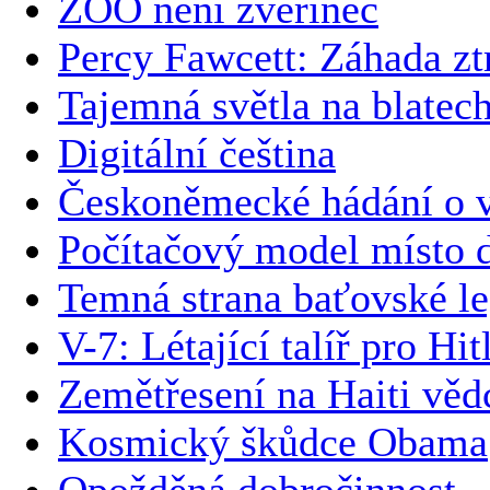
ZOO není zvěřinec
Percy Fawcett: Záhada zt
Tajemná světla na blatec
Digitální čeština
Českoněmecké hádání o v
Počítačový model místo 
Temná strana baťovské l
V-7: Létající talíř pro Hit
Zemětřesení na Haiti vědc
Kosmický škůdce Obama
Opožděná dobročinnost