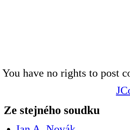
planeta Venuše. Nelze dokonce
neznámé konstrukce.
Jan A. Novák
Psáno pro Hospodářské nov
You have no rights to post
JC
Ze stejného soudku
Jan A. Novák