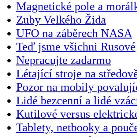
Magnetické pole a morál
Zuby Velkého Žida
UFO na záběrech NASA
Teď jsme všichni Rusové
Nepracujte zadarmo
Létající stroje na středo
Pozor na mobily povalujíc
Lidé bezcenní a lidé vzác
Kutilové versus elektrick
Tablety, netbooky a pouč