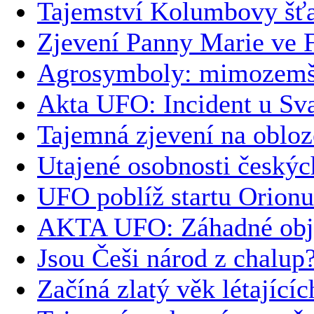
Tajemství Kolumbovy šťa
Zjevení Panny Marie ve 
Agrosymboly: mimozemšť
Akta UFO: Incident u Sv
Tajemná zjevení na obloz
Utajené osobnosti českýc
UFO poblíž startu Orionu
AKTA UFO: Záhadné obje
Jsou Češi národ z chalup
Začíná zlatý věk létajícíc