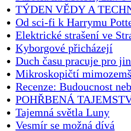
TÝDEN VĚDY A TECH
Od sci-fi k Harrymu Potte
Elektrické strašení ve Str
Kyborgové přicházejí
Duch času pracuje pro ji
Mikroskopičtí mimozemš
Recenze: Budoucnost ne
POHŘBENÁ TAJEMSTV
Tajemná světla Luny
Vesmír se možná dívá