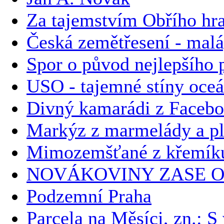
Za tajemstvím Obřího hr
Česká zemětřesení - malá
Spor o původ nejlepšího p
USO - tajemné stíny oce
Divný kamarádi z Faceb
Markýz z marmelády a plz
Mimozemšťané z křemíku 
NOVÁKOVINY ZASE O
Podzemní Praha
Parcela na Měsíci, zn.: 