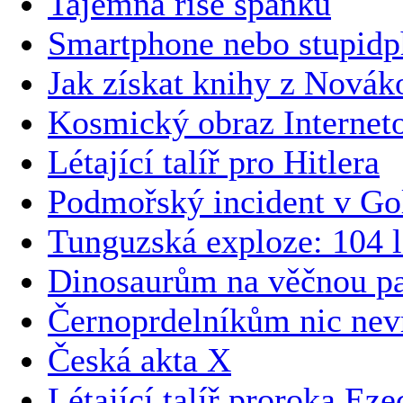
Tajemná říše spánku
Smartphone nebo stupid
Jak získat knihy z Novák
Kosmický obraz Internet
Létající talíř pro Hitlera
Podmořský incident v Go
Tunguzská exploze: 104 l
Dinosaurům na věčnou p
Černoprdelníkům nic nev
Česká akta X
Létající talíř proroka Eze