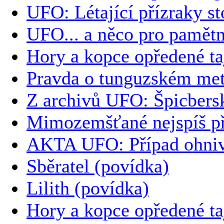
UFO: Létající přízraky sto
UFO... a něco pro pamět
Hory a kopce opředené t
Pravda o tunguzském met
Z archivů UFO: Špicbersk
Mimozemšťané nejspíš při
AKTA UFO: Případ ohniv
Sběratel (povídka)
Lilith (povídka)
Hory a kopce opředené t