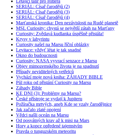
Létající talíř pro Hitlera
SERIÁL: Císař čarodějů (2)
SERIÁL: Císař čarodějů (3)
SERIÁL: Císař čarodějů (4)
Marťanská kronika: Den nezávislosti na Rudé planetě
MSL Curiosity: chystá se největší zátah na Marťany
Curiosity: Zvědavá kudlanka úspěšně přistála!
Krysy v labyrintu
Curiosity našel na Marsu říční oblázky
Levitace: vždyť létat je tak snadné
Okno do budoucnosti
Curiosity: NASA vyvrací senzace z Marsu
Objev mimozemského života je na spadnutí
Případy neviditelných vetřelců
Vychází moje nová kniha: ZÁHADY BIBLE
Půl roku od přistání Curiosity na Marsu
Záhady Bible
KE DNI (3): Problémy na Marsu?
České přístroje se vydají k Jupiteru
Požíračka mrtvých, aneb Kde se vzaly čarodějnice
Jak začalo zlaté opojení
Vědci našli oceán na Marsu
Od posvátných krav až k misi na Mars
Hory a kopce opředené tajemstvím
Pravda o tunguzském meteoritu