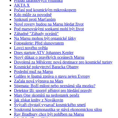
Případ faraonových vrtulníků
AKTA X
Počasí pod kosmickým mikroskopem
Kdo může za povodně
Spiknutí proti Marťanům
Nové rovery budou na Marsu hledat život
Pod marsovskými sopkami mohl být život
Záhadné "Záhady oceánů"
Na Marsu mohou být organické látky
Fotogalerie: Před slunovratem
Lovci nového světla
Dnes startuje ATV Johannes Kepler
Nový důkaz o pravěkých oceánech Marsu
Dovolená za Měsícem: nová destinace pro kosmické turisty
Kosmické pokrytectví Baracka Obamy
Poslední muž na Marsu
Galileo je špatná zpráva o stavu nejen Evropy
Začala nová výprava na Mars
Stigmata: Boží milost nebo neznámá síla mozku?
Detektor lži: sporný přístroj pro hledání pravdy
Mars One skomírá na nedostatek peněz
Jak získat knihy z Novákovin
Švýcaři chystají vysavač kosmického smetí
Soukromá kosmonautika se stává ekonomickou silou
Ray Bradbury chce být pohřben na Marsu