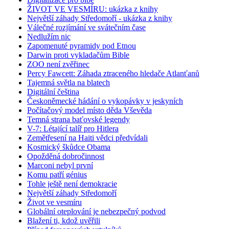
ŽIVOT VE VESMÍRU: ukázka z knihy
Největší záhady Středomoří - ukázka z knihy
Válečné rozjímání ve svátečním čase
Nedlužím nic
Zapomenuté pyramidy pod Etnou
Darwin proti vykladačům Bible
ZOO není zvěřinec
Percy Fawcett: Záhada ztraceného hledače Atlanťanů
Tajemná světla na blatech
Digitální čeština
Českoněmecké hádání o vykopávky v jeskyních
Počítačový model místo děda Vševěda
Temná strana baťovské legendy
V-7: Létající talíř pro Hitlera
Zemětřesení na Haiti vědci předvídali
Kosmický škůdce Obama
Opožděná dobročinnost
Marconi nebyl první
Komu patří génius
Tohle ještě není demokracie
Největší záhady Středomoří
Život ve vesmíru
Globální oteplování je nebezpečný podvod
Blažení ti, kdož uvěřili