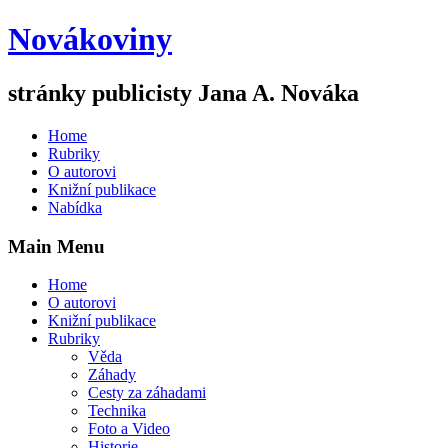
Novákoviny
stránky publicisty Jana A. Nováka
Home
Rubriky
O autorovi
Knižní publikace
Nabídka
Main Menu
Home
O autorovi
Knižní publikace
Rubriky
Věda
Záhady
Cesty za záhadami
Technika
Foto a Video
Historie