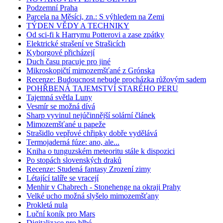
Podzemní Praha
Parcela na Měsíci, zn.: S výhledem na Zemi
TÝDEN VĚDY A TECHNIKY
Od sci-fi k Harrymu Potterovi a zase zpátky
Elektrické strašení ve Strašicích
Kyborgové přicházejí
Duch času pracuje pro jiné
Mikroskopičtí mimozemšťané z Grónska
Recenze: Budoucnost nebude procházka růžovým sadem
POHŘBENÁ TAJEMSTVÍ STARÉHO PERU
Tajemná světla Luny
Vesmír se možná dívá
Sharp vyvinul nejúčinnější solární článek
Mimozemšťané u papeže
Strašidlo vepřové chřipky dobře vydělává
Termojaderná fúze: ano, ale...
Kniha o tunguzském meteoritu stále k dispozici
Po stopách slovenských draků
Recenze: Studená fantasy Zrození zimy
Létající talíře se vracejí
Menhir v Chabrech - Stonehenge na okraji Prahy
Velké ucho možná slyšelo mimozemšťany
Prokletá nula
Luční koník pro Mars
Digitalizace pro blbé