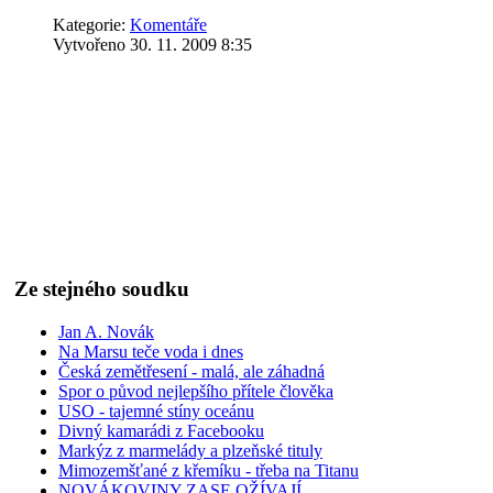
Kategorie:
Komentáře
Vytvořeno 30. 11. 2009 8:35
Evropská kosmická agentura (ESA) zahajuje příští rok simulov
měsíčního pobytu na jejím povrchu. Jde o součást programu naz
a Mars a pro jejich osídlení. Ale co je pro nás asi nejzajímavějš
republika.
Nejde jen o to, že to výrazně zvyšuje šance Čechů na budoucí ú
Evropy (a nejen Evropy): umožňuje těm nejlepším účast na špičko
dovolit. Jinými slovy: je to cesta ven z maločeské zaprděnosti, 
nejvíc.
Psáno pro Hospodářské noviny
Ze stejného soudku
Jan A. Novák
Na Marsu teče voda i dnes
Česká zemětřesení - malá, ale záhadná
Spor o původ nejlepšího přítele člověka
USO - tajemné stíny oceánu
Divný kamarádi z Facebooku
Markýz z marmelády a plzeňské tituly
Mimozemšťané z křemíku - třeba na Titanu
NOVÁKOVINY ZASE OŽÍVAJÍ