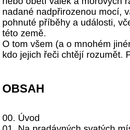
nebo obětí válek a morových ra
nadané nadpřirozenou mocí, vá
pohnuté příběhy a události, vč
této země.
O tom všem (a o mnohém jiném
kdo jejich řeči chtějí rozumět. 
OBSAH
00. Úvod
01. Na pradávných svatých mí