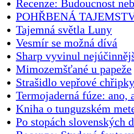
Recenze: Budoucnost ne
POHŘBENÁ TAJEMSTV
Tajemná světla Luny
Vesmír se možná dívá
Sharp vyvinul nejúčinnějš
Mimozemšťané u papeže
Strašidlo vepřové chřipk
Termojaderná fúze: ano, a
Kniha o tunguzském meteo
Po stopách slovenských 