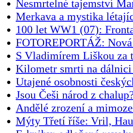
Nesmrtelné tajemství Ma
Merkava a mystika létají
100 let WW1 (07): Front
FOTOREPORTÁŽ: Nová k
S Vladimírem Liškou za t
Kilometr smrti na dálnic
Utajené osobnosti českýc
Jsou Češi národ z chalup
Andělé zrození a mimoz
Mýty Třetí říše: Vril, Ha