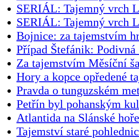
SERIÁL: Tajemný vrch L
SERIÁL: Tajemný vrch L
Bojnice: za tajemstvím h
Případ Štefánik: Podivná
Za tajemstvím Měsíční š
Hory a kopce opředené t
Pravda o tunguzském met
Petřín byl pohanským ku
Atlantida na Slánské hoř
Tajemství staré pohledni