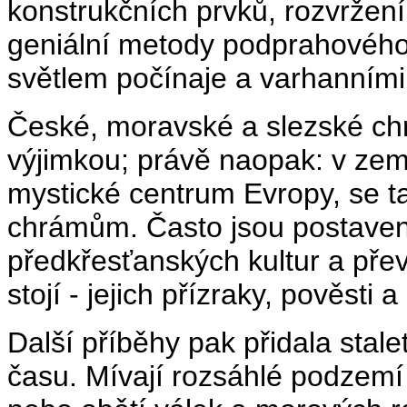
konstrukčních prvků, rozvržení
geniální metody podprahového
světlem počínaje a varhanními
České, moravské a slezské ch
výjimkou; právě naopak: v zem
mystické centrum Evropy, se t
chrámům. Často jsou postave
předkřesťanských kultur a přev
stojí - jejich přízraky, pověsti a
Další příběhy pak přidala stale
času. Mívají rozsáhlé podzem