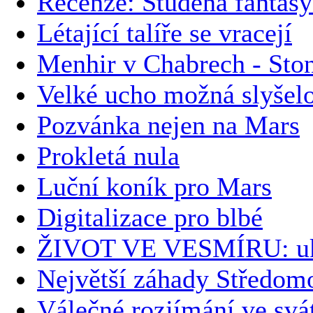
Recenze: Studená fantas
Létající talíře se vracejí
Menhir v Chabrech - Ston
Velké ucho možná slyše
Pozvánka nejen na Mars
Prokletá nula
Luční koník pro Mars
Digitalizace pro blbé
ŽIVOT VE VESMÍRU: uk
Největší záhady Středomo
Válečné rozjímání ve svá