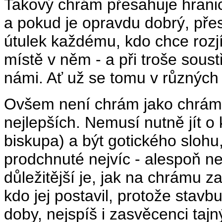
Takový chrám přesahuje hranic
a pokud je opravdu dobrý, přes
útulek každému, kdo chce rozj
místě v něm - a při troše soust
námi. Ať už se tomu v různých 
Ovšem není chrám jako chrám a
nejlepších. Nemusí nutně jít o 
biskupa) a být gotického slohu
prodchnuté nejvíc - alespoň 
důležitější je, jak na chrámu z
kdo jej postavil, protože stavbu
doby, nejspíš i zasvěcenci taj