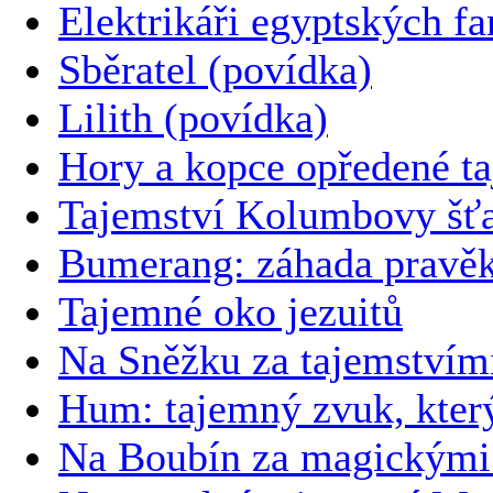
Elektrikáři egyptských f
Sběratel (povídka)
Lilith (povídka)
Hory a kopce opředené t
Tajemství Kolumbovy šťa
Bumerang: záhada pravěk
Tajemné oko jezuitů
Na Sněžku za tajemstvím
Hum: tajemný zvuk, který
Na Boubín za magickými