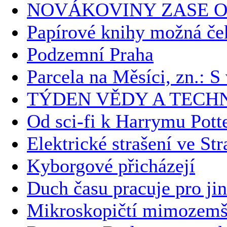
NOVÁKOVINY ZASE O
Papírové knihy možná če
Podzemní Praha
Parcela na Měsíci, zn.: 
TÝDEN VĚDY A TECH
Od sci-fi k Harrymu Potte
Elektrické strašení ve Str
Kyborgové přicházejí
Duch času pracuje pro ji
Mikroskopičtí mimozemš