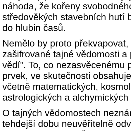
náhoda, že kořeny svobodného
středověkých stavebních hutí 
do hlubin časů.
Nemělo by proto překvapovat, 
zašifrované tajné vědomosti a p
vědí". To, co nezasvěcenému p
prvek, ve skutečnosti obsahu
včetně matematických, kosmol
astrologických a alchymických 
O tajných vědomostech nezná
tehdejší dobu neuvěřitelně od