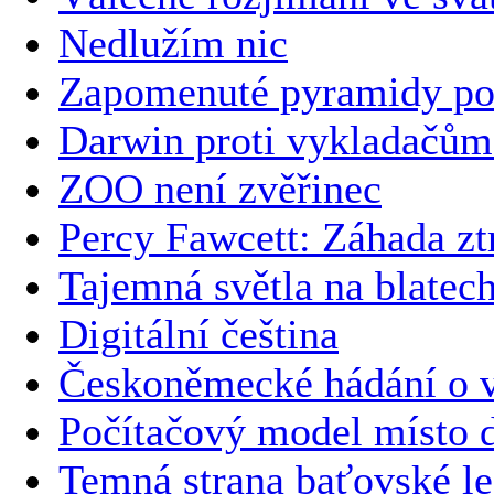
Nedlužím nic
Zapomenuté pyramidy po
Darwin proti vykladačům
ZOO není zvěřinec
Percy Fawcett: Záhada zt
Tajemná světla na blatec
Digitální čeština
Českoněmecké hádání o v
Počítačový model místo 
Temná strana baťovské l