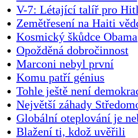
V-7: Létající talíř pro Hit
Zemětřesení na Haiti vědc
Kosmický škůdce Obama
Opožděná dobročinnost
Marconi nebyl první
Komu patří génius
Tohle ještě není demokra
Největší záhady Středom
Globální oteplování je n
Blažení ti, kdož uvěřili