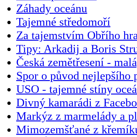
Záhady oceánu
Tajemné středomoří
Za tajemstvím Obřího hr
Tipy: Arkadij a Boris Str
Česká zemětřesení - malá
Spor o původ nejlepšího p
USO - tajemné stíny oce
Divný kamarádi z Faceb
Markýz z marmelády a plz
Mimozemšťané z křemíku 