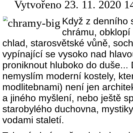
Vytvořeno 23. 11. 2020 1
Když z denního s
chrámu, obklopí v
chlad, starosvětské vůně, soch
vypínající se vysoko nad hlavo
proniknout hluboko do duše...
nemyslím moderní kostely, kte
modlitebnami) není jen architek
a jiného myšlení, nebo ještě s
starobylého duchovna, mystiky
vodami staletí.