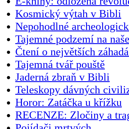
E-knihy: odložená revolu
Kosmický výtah v Bibli
Nepohodlné archeologické
Tajemné podzemí na naš
Čtení o největších záhad
Tajemná tvář pouště
Jaderná zbraň v Bibli
Teleskopy dávných civili
Horor: Zatáčka u křížku
RECENZE: Zločiny a trag
Pojídači mrtvých