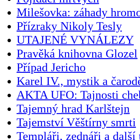
Milešovka: záhady hrom
Přízraky Nikoly Tesly
UTAJENÉ VYNÁLEZY
Pravěká knihovna Glozel
Případ Jericho
Karel IV., mystik a čarod
AKTA UFO: Tajnosti che
Tajemný hrad Karlštejn
Tajemství Věštírny smrti
Templáři, zednáři a další