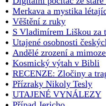
Digitální počítač ze staré
Merkava a mystika létají
Věštění z ruky
S Vladimírem Liškou za t
Utajené osobnosti českýc
Andělé zrození a mimoz
Kosmický výtah v Bibli
RECENZE: Zločiny a trag
Přízraky Nikoly Tesly
UTAJENÉ VYNÁLEZY
Případ Jericho