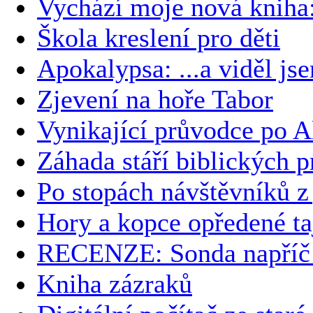
Vychází moje nová kni
Škola kreslení pro děti
Apokalypsa: ...a viděl js
Zjevení na hoře Tabor
Vynikající průvodce po A
Záhada stáří biblických p
Po stopách návštěvníků z
Hory a kopce opředené t
RECENZE: Sonda napříč č
Kniha zázraků