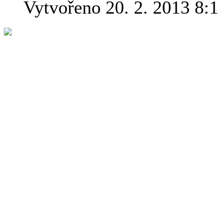
Vytvořeno 20. 2. 2013 8:
Bible je nejús
všech dob a s
záhad, inform
narážek a pop
nepodařilo us
Genesis napřík
stejném pořad
geologie a bio
detailně popisovány složit