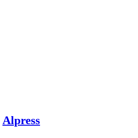
08. Návraty Synů nebes
09. Doslov
Literatura
Jan A. Novák: Záhady Bibl
Redakční úprava: Mirosla
Alpress
2013, barevné i čer
Doporučená cena: 279 K?