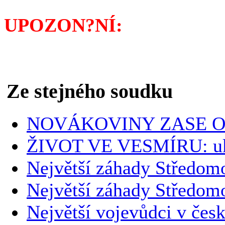
UPOZON?NÍ:
Pokud byste
knihkupce, můžete si ji o
Ze stejného soudku
NOVÁKOVINY ZASE O
ŽIVOT VE VESMÍRU: uk
Největší záhady Středomo
Největší záhady Středom
Největší vojevůdci v česk