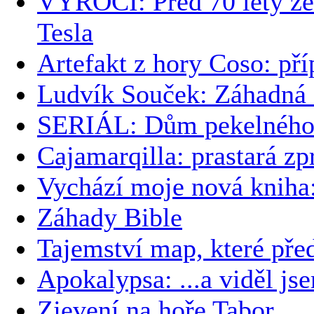
VÝROČÍ: Před 70 lety ze
Tesla
Artefakt z hory Coso: př
Ludvík Souček: Záhadná 
SERIÁL: Dům pekelného 
Cajamarqilla: prastará z
Vychází moje nová kni
Záhady Bible
Tajemství map, které pře
Apokalypsa: ...a viděl js
Zjevení na hoře Tabor