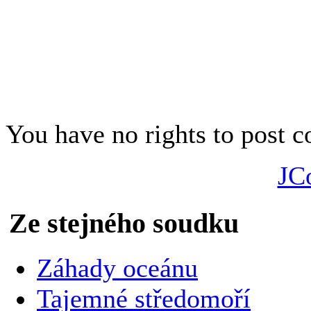
Jan A. Novák
obr: Jákobův žebřík na ryti
You have no rights to post
JC
Ze stejného soudku
Záhady oceánu
Tajemné středomoří