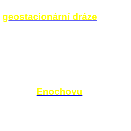
kosmických výtahů na rovníku s
geostacionární dráze
spojí s
a továren. Nechybí ani návrhy,
otevřený obloukový průřez a o
atmosféra a vodní jezera. Na o
svět, osmý světadíl planety Ze
A tak se dostáváme zpět k bibl
podobá
Enochovu
popisu nebe
ho vzali andělé! A "Jákobův ž
by logicky musel být jeho nedí
civilizace pocházející z podob