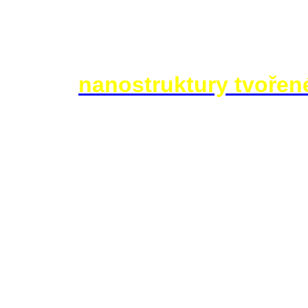
nedávno nanotechnologie. Vědc
struktur velikosti atomů, zjisti
vlastností už si dovedou alesp
stanou
nanostruktury tvořen
po šesti do jakýchsi trubic. P
vrstvách jedna na druhé. Výsl
nesrovnatelně pevnější a lehčí 
NASA proto už myšlenku kosmi
podporuje fyziky zabývající se
umí vytvářet superpevné trubic
vývoje by však mělo být lano o