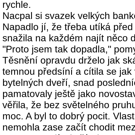
rychle.
Nacpal si svazek velkých banko
Napadlo jí, že třeba utíká př
snažila na každém najít něco 
"Proto jsem tak dopadla," pomy
Těsnění opravdu drželo jak ská
temnou předsíní a cítila se jak 
bytelných dveří, snad posledn
pamatovaly ještě jako novosta
věřila, že bez světelného pruh
moc. A byl to dobrý pocit. Vlas
nemohla zase začít chodit mezi 