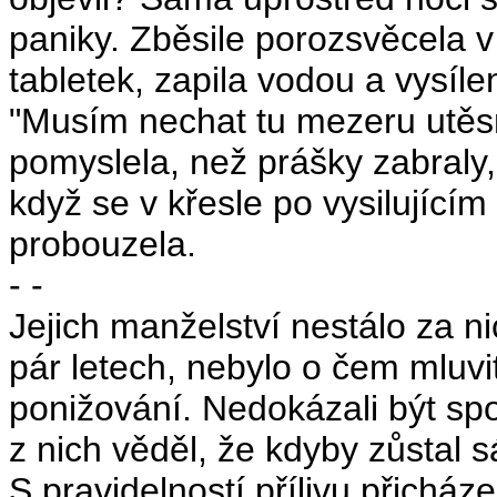
paniky. Zběsile porozsvěcela v
tabletek, zapila vodou a vysíle
"Musím nechat tu mezeru utěsni
pomyslela, než prášky zabraly,
když se v křesle po vysilujíc
probouzela.
- -
Jejich manželství nestálo za ni
pár letech, nebylo o čem mluv
ponižování. Nedokázali být spol
z nich věděl, že kdyby zůstal s
S pravidelností přílivu přicháze