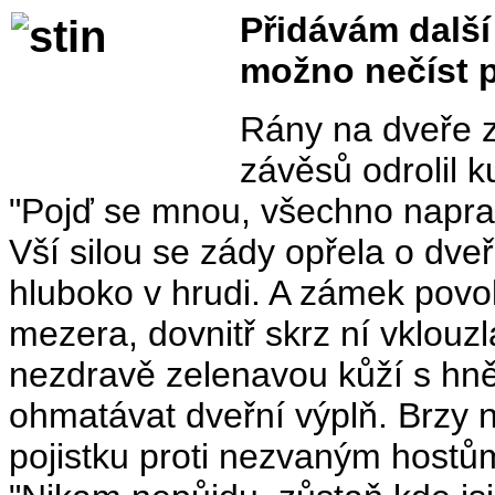
Přidávám další
možno nečíst p
Rány na dveře ze
závěsů odrolil k
"Pojď se mnou, všechno naprav
Vší silou se zády opřela o dveř
hluboko v hrudi. A zámek povo
mezera, dovnitř skrz ní vklouz
nezdravě zelenavou kůží s hn
ohmatávat dveřní výplň. Brzy n
pojistku proti nezvaným hostů