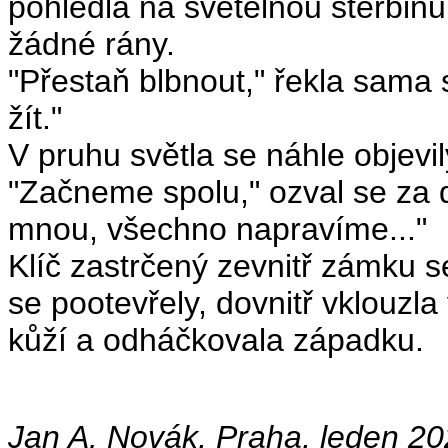
pohlédla na světelnou štěrbinu
žádné rány.
"Přestaň blbnout," řekla sama
žít."
V pruhu světla se náhle objevil
"Začneme spolu," ozval se za 
mnou, všechno napravíme..."
Klíč zastrčený zevnitř zámku s
se pootevřely, dovnitř vklouzl
kůží a odháčkovala západku.
Jan A. Novák, Praha, leden 2