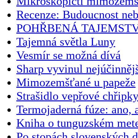
Mikroskopičtí mimozemš
Recenze: Budoucnost ne
POHŘBENÁ TAJEMSTV
Tajemná světla Luny
Vesmír se možná dívá
Sharp vyvinul nejúčinnějš
Mimozemšťané u papeže
Strašidlo vepřové chřipk
Termojaderná fúze: ano, a
Kniha o tunguzském meteo
Po stopách slovenských 