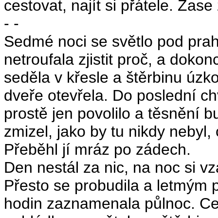
cestovat, najít si přátele. Zase z
- -
Sedmé noci se světlo pod prah
netroufala zjistit proč, a dokon
seděla v křesle a štěrbinu úzk
dveře otevřela. Do poslední chv
prostě jen povolilo a těsnění 
zmizel, jako by tu nikdy nebyl, 
Přeběhl jí mráz po zádech.
Den nestál za nic, na noc si vz
Přesto se probudila a letmým p
hodin zaznamenala půlnoc. Ces