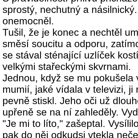
sprostý, nechutný a násilnický
onemocněl.
Tušil, že je konec a nechtěl um
směsí soucitu a odporu, zatímc
se stával sténající uzlíček ko
velkými stařeckými skvrnami.
Jednou, když se mu pokušela v
mumií, jaké vídala v televizi, 
pevně stiskl. Jeho oči už dlouh
upřeně se na ní zahleděly. Vyd
"Je mi to líto," zašeptal. Vysíli
pak do něj odkudsi vtekla neče