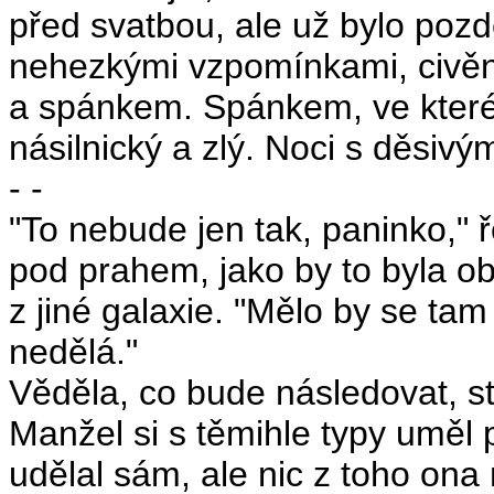
před svatbou, ale už bylo poz
nehezkými vzpomínkami, civěním
a spánkem. Spánkem, ve kterém
násilnický a zlý. Noci s děsi
- -
"To nebude jen tak, paninko," 
pod prahem, jako by to byla o
z jiné galaxie. "Mělo by se tam
nedělá."
Věděla, co bude následovat, s
Manžel si s těmihle typy uměl 
udělal sám, ale nic z toho ona