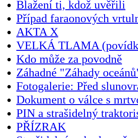
Blažení ti, kdož uvěřili
Případ faraonových vrtul
AKTA X
VELKÁ TLAMA (povídk
Kdo může za povodně
Záhadné "Záhady oceánů
Fotogalerie: Před slunov
Dokument o válce s mrtv
PIN a strašidelný traktori
PŘÍZRAK