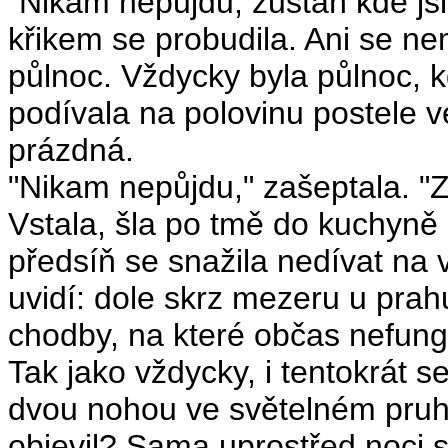
"Nikam nepůjdu, zůstaň kde jsi!
křikem se probudila. Ani se ne
půlnoc. Vždycky byla půlnoc, k
podívala na polovinu postele ve
prázdná.
"Nikam nepůjdu," zašeptala. "Z
Vstala, šla po tmě do kuchyně 
předsíň se snažila nedívat na
uvidí: dole skrz mezeru u prah
chodby, na které občas nefung
Tak jako vždycky, i tentokrát s
dvou nohou ve světelném pruh
objevil? Sama uprostřed noci 