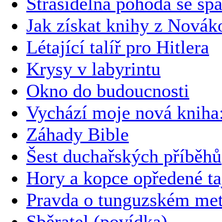
Strašidelná pohoda se š
Jak získat knihy z Novák
Létající talíř pro Hitlera
Krysy v labyrintu
Okno do budoucnosti
Vychází moje nová kni
Záhady Bible
Šest duchařských příběhů
Hory a kopce opředené t
Pravda o tunguzském met
Sběratel (povídka)