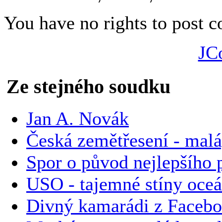
You have no rights to post
JC
Ze stejného soudku
Jan A. Novák
Česká zemětřesení - malá
Spor o původ nejlepšího p
USO - tajemné stíny oce
Divný kamarádi z Faceb