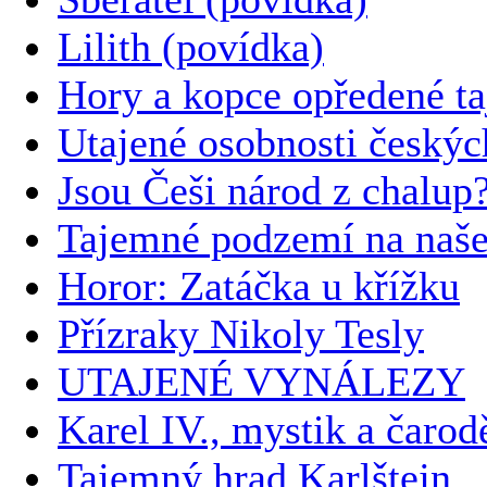
Lilith (povídka)
Hory a kopce opředené t
Utajené osobnosti českýc
Jsou Češi národ z chalup
Tajemné podzemí na naš
Horor: Zatáčka u křížku
Přízraky Nikoly Tesly
UTAJENÉ VYNÁLEZY
Karel IV., mystik a čarod
Tajemný hrad Karlštejn