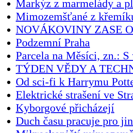
Markýz z marmelády a plz
Mimozemšťané z křemíku 
NOVÁKOVINY ZASE O
Podzemní Praha
Parcela na Měsíci, zn.: 
TÝDEN VĚDY A TECH
Od sci-fi k Harrymu Potte
Elektrické strašení ve Str
Kyborgové přicházejí
Duch času pracuje pro ji