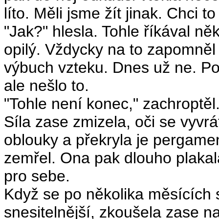
líto. Měli jsme žít jinak. Chci to
"Jak?" hlesla. Tohle říkával ně
opilý. Vždycky na to zapomněl 
výbuch vzteku. Dnes už ne. Pok
ale nešlo to.
"Tohle není konec," zachroptěl
Síla zase zmizela, oči se vyvr
oblouky a překryla je pergamen
zemřel. Ona pak dlouho plakala
pro sebe.
Když se po několika měsících s
snesitelnější, zkoušela zase n