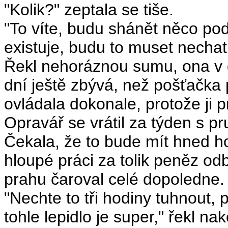
"Kolik?" zeptala se tiše.
"To víte, budu shánět něco pod
existuje, budu to muset nechat r
Řekl nehoráznou sumu, ona v d
dní ještě zbývá, než pošťačka
ovládala dokonale, protože ji 
Opravář se vrátil za týden s p
Čekala, že to bude mít hned ho
hloupé práci za tolik peněz od
prahu čaroval celé dopoledne.
"Nechte to tři hodiny tuhnout, 
tohle lepidlo je super," řekl n