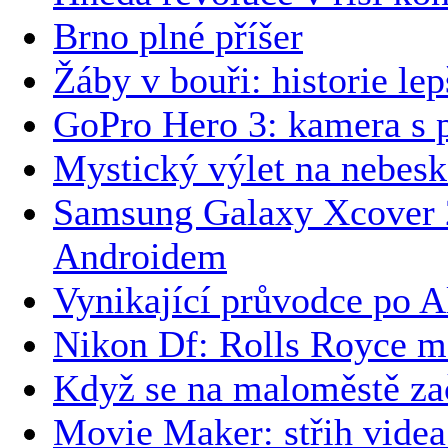
Brno plné příšer
Žáby v bouři: historie le
GoPro Hero 3: kamera s p
Mystický výlet na nebesk
Samsung Galaxy Xcover 
Androidem
Vynikající průvodce po A
Nikon Df: Rolls Royce m
Když se na maloměstě zač
Movie Maker: střih videa