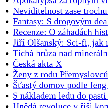
Neviditelnost zase trochu
Fantasy: S drogovým dea
Recenze: O záhadách hist
Jiří Olšanský: Sci-fi, jak
Tichá hrůza nad minerál
Česká akta X
Ženy z rodu Přemyslovců
Šťastý domov podle feng 
S nákladem ledu do pas
Hnědá revoluce v říši k