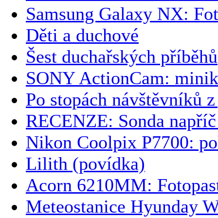
Samsung Galaxy NX: Foť
Děti a duchové
Šest duchařských příběhů
SONY ActionCam: minika
Po stopách návštěvníků z
RECENZE: Sonda napříč č
Nikon Coolpix P7700: po
Lilith (povídka)
Acorn 6210MM: Fotopasti
Meteostanice Hyunday W