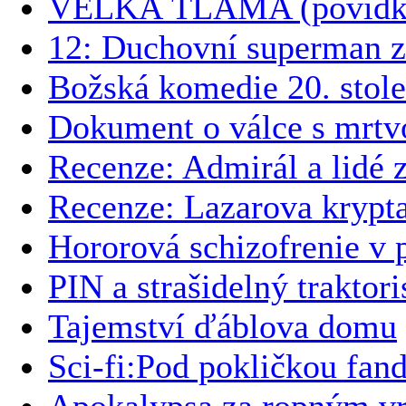
VELKÁ TLAMA (povídk
12: Duchovní superman z
Božská komedie 20. stole
Dokument o válce s mrtv
Recenze: Admirál a lidé 
Recenze: Lazarova krypt
Hororová schizofrenie v
PIN a strašidelný traktori
Tajemství ďáblova domu
Sci-fi:Pod pokličkou fa
Apokalypsa za ropným v