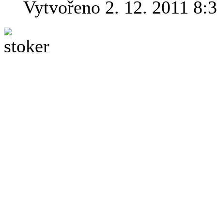
Vytvořeno 2. 12. 2011 8:
Brama Stokera asi ne
stačí říci "Drakula" a
zakladatele modernh
známého románu Klen
v letech 1847 až 1912
jeden z prvních "egyptologi
prakticky nic, co se od té d
a filmech s touto tématikou:
z tohoto světa…