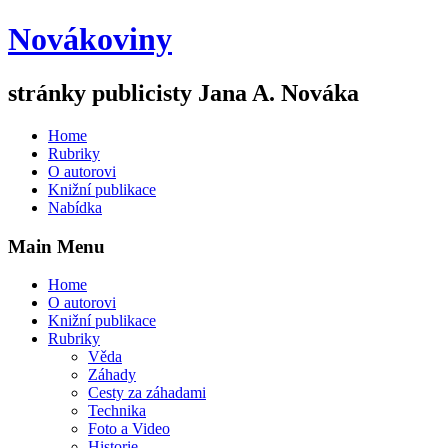
Novákoviny
stránky publicisty Jana A. Nováka
Home
Rubriky
O autorovi
Knižní publikace
Nabídka
Main Menu
Home
O autorovi
Knižní publikace
Rubriky
Věda
Záhady
Cesty za záhadami
Technika
Foto a Video
Historie