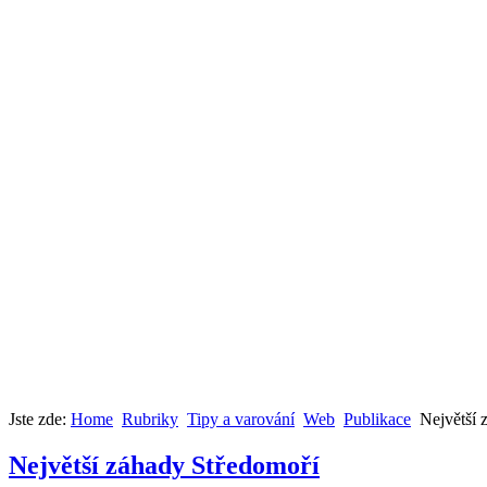
Jste zde:
Home
Rubriky
Tipy a varování
Web
Publikace
Největší 
Největší záhady Středomoří