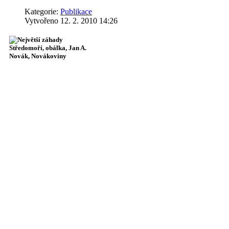
Kategorie:
Publikace
Vytvořeno 12. 2. 2010 14:26
Mare Nostrum
- Naše moře. Tak říkali staří Ří
podstatě právem, protože jejich říše tuto obrovs
pak něčím podobným nemohla pochlubit.
Středo
naše kořeny. Na Zemi není jiná oblast, která by
Tři světová náboženství, literatura, divadlo, fi
pravdu učebnice tvrdící, že šlo o přímočarý, zá
tvrdí kabinetní vědci. Středomořské kultury (ales
záhad: odkud se vzaly znalosti, které správně mí
tajemství je ostatně i svět, z něhož středomořské 
Pojďme se nyní za těmito záhadami vypravit. Nem
tajemstvími Středomoří - za záhadnými místy, v ni
Inspirací k četbě, dárku, ale třeba i k výběru do
Ukázka z knihy:
...nadzemní chrámy na ostrově Malta ale mají i svůj podzemní protějšek: Hypoge