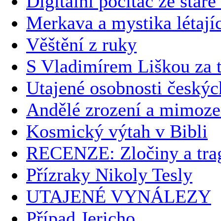
Digitální počítač ze staré
Merkava a mystika létají
Věštění z ruky
S Vladimírem Liškou za t
Utajené osobnosti českýc
Andělé zrození a mimoz
Kosmický výtah v Bibli
RECENZE: Zločiny a trag
Přízraky Nikoly Tesly
UTAJENÉ VYNÁLEZY
Případ Jericho