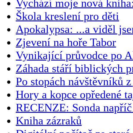
Vychází moje nová kni
Škola kreslení pro děti
Apokalypsa: ...a viděl js
Zjevení na hoře Tabor
Vynikající průvodce po A
Záhada stáří biblických p
Po stopách návštěvníků z
Hory a kopce opředené t
RECENZE: Sonda napříč č
Kniha zázraků