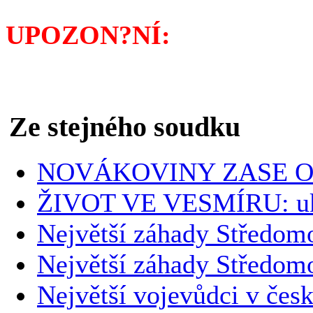
UPOZON?NÍ:
Pokud byste
knihkupce, můžete si ji o
Ze stejného soudku
NOVÁKOVINY ZASE O
ŽIVOT VE VESMÍRU: uk
Největší záhady Středomo
Největší záhady Středom
Největší vojevůdci v česk