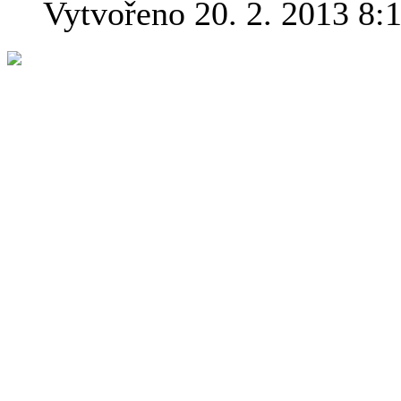
Vytvořeno 20. 2. 2013 8:
Bible je nejús
všech dob a s
záhad, inform
narážek a pop
nepodařilo us
Genesis napřík
stejném pořad
geologie a bio
detailně popisovány složit