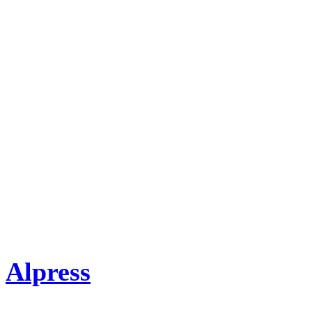
08. Návraty Synů nebes
09. Doslov
Literatura
Jan A. Novák: Záhady Bibl
Redakční úprava: Mirosla
Alpress
2013, barevné i čer
Doporučená cena: 279 K?