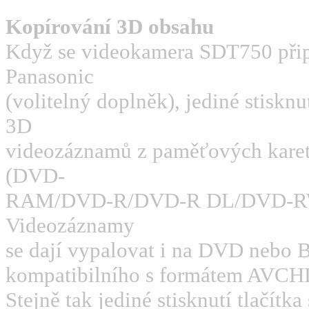
Kopírování 3D obsahu
Když se videokamera SDT750 při
Panasonic
(volitelný doplněk), jediné stisknu
3D
videozáznamů z paměťových kar
(DVD-
RAM/DVD-R/DVD-R DL/DVD-R
Videozáznamy
se dají vypalovat i na DVD nebo B
kompatibilního s formátem AVCH
Stejně tak jediné stisknutí tlačítk