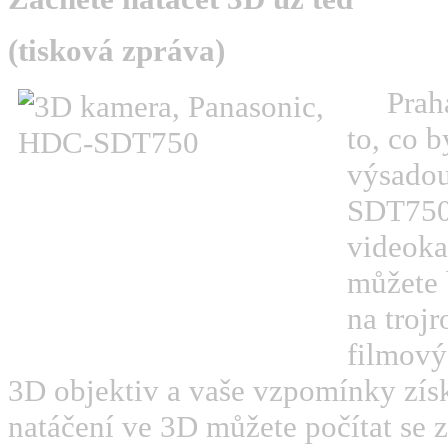
(tisková zpráva)
Prah
to, co 
výsadou
SDT750,
videoka
můžete 
na troj
filmovýc
3D objektiv a vaše vzpomínky získa
natáčení ve 3D můžete počítat se 