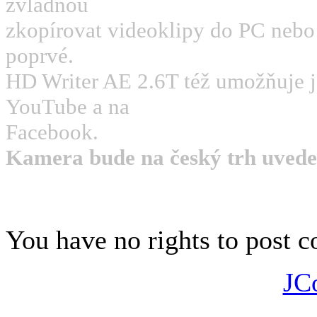
zvládnou
zkopírovat videoklipy do PC nebo n
poprvé.
HD Writer AE 2.6T též umožňuje 
YouTube a na
Facebook.
Kamera bude na český trh uvede
You have no rights to post
JC