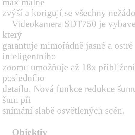
maximálně
zvýší a korigují se všechny nežá
Videokamera SDT750 je vybave
který
garantuje mimořádně jasné a ostr
inteligentního
zoomu umožňuje až 18x přiblížení
posledního
detailu. Nová funkce redukce šum
šum při
snímání slabě osvětlených scén.
Objektiv