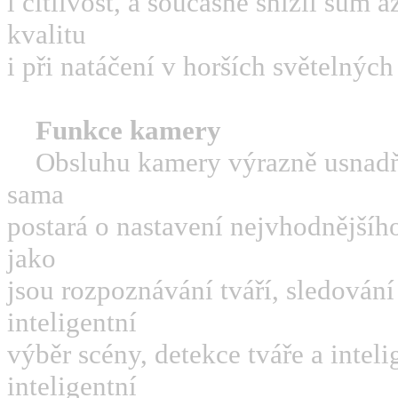
i citlivost, a současně snížil šum
kvalitu
i při natáčení v horších světelnýc
Funkce kamery
Obsluhu kamery výrazně usnadňu
sama
postará o nastavení nejvhodnější
jako
jsou rozpoznávání tváří, sledován
inteligentní
výběr scény, detekce tváře a inteli
inteligentní