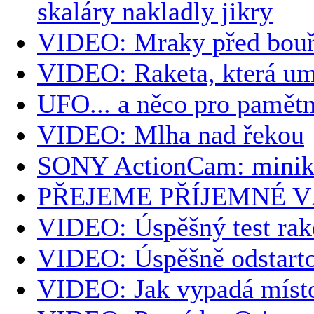
skaláry nakladly jikry
VIDEO: Mraky před bou
VIDEO: Raketa, která umí
UFO... a něco pro pamět
VIDEO: Mlha nad řekou
SONY ActionCam: minika
PŘEJEME PŘÍJEMNÉ 
VIDEO: Úspěšný test ra
VIDEO: Úspěšně odstartov
VIDEO: Jak vypadá místo 