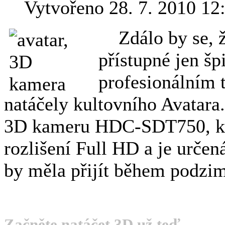
Vytvořeno 28. 7. 2010 12
Zdálo by se, ž
přístupné jen š
profesionálním 
natáčely kultovního Avatara.
3D kameru HDC-SDT750, kt
rozlišení Full HD a je určen
by měla přijít během podzi
Začněte natáčet 3D už teď