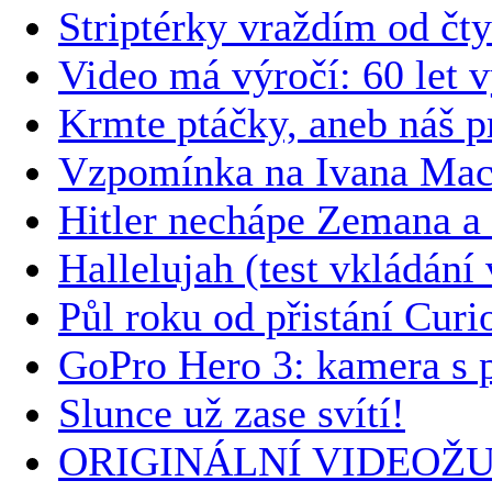
Striptérky vraždím od čty
Video má výročí: 60 let v
Krmte ptáčky, aneb náš pr
Vzpomínka na Ivana Mac
Hitler nechápe Zemana a 
Hallelujah (test vkládání 
Půl roku od přistání Curi
GoPro Hero 3: kamera s p
Slunce už zase svítí!
ORIGINÁLNÍ VIDEOŽ