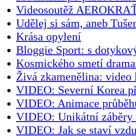
Videosoutěž AEROKRA
Udělej si sám, aneb Tuše
Krása opylení
Bloggie Sport: s dotyko
Kosmického smetí dramat
Živá zkamenělina: video
VIDEO: Severní Korea přip
VIDEO: Animace průběhu s
VIDEO: Unikátní záběry
VIDEO: Jak se staví vzd