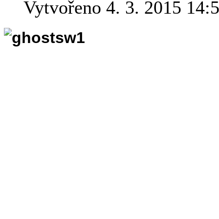
Vytvořeno 4. 3. 2015 14:
Až poplavete v mo
šedavá trojúheln
být žralok chystající se k va
robotická ryba GhostSwimmer
námořnictvo. Takže na to ani
když je ta věc od skutečné r
mikročipy, integrované obvod
pánev.