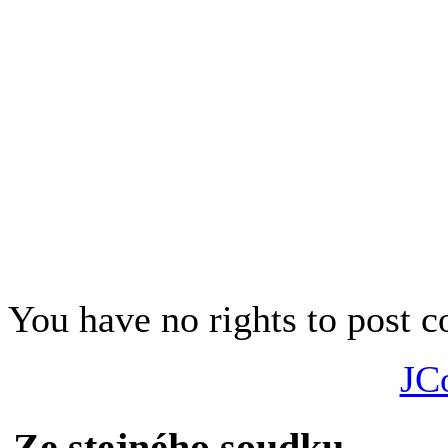
problematické využívání cvičen
Jan A. Novák
Psáno pro iHned.cz
You have no rights to post
JC
Ze stejného soudku