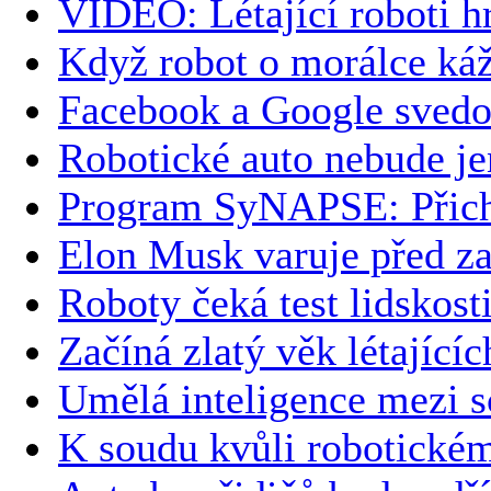
VIDEO: Létající roboti h
Když robot o morálce ká
Facebook a Google svedou
Robotické auto nebude je
Program SyNAPSE: Přich
Elon Musk varuje před z
Roboty čeká test lidskost
Začíná zlatý věk létajícíc
Umělá inteligence mezi sc
K soudu kvůli robotické