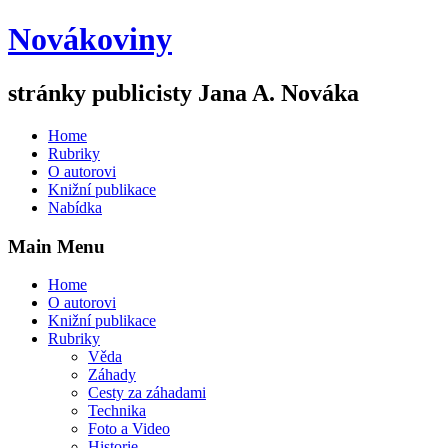
Novákoviny
stránky publicisty Jana A. Nováka
Home
Rubriky
O autorovi
Knižní publikace
Nabídka
Main Menu
Home
O autorovi
Knižní publikace
Rubriky
Věda
Záhady
Cesty za záhadami
Technika
Foto a Video
Historie