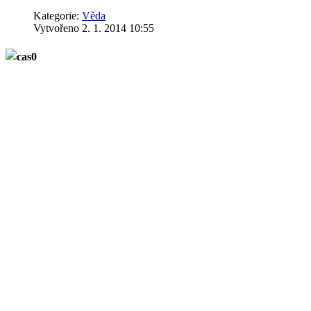
Kategorie:
Věda
Vytvořeno 2. 1. 2014 10:55
"Čas jsou peníze", říká známé přís
nikdo nezná a podle některých vě
"Tempus rerum imperator" (Čas vládn
měsíce, na to tryskovému letadlu sta
Ještě lépe ale působení času vystihl Herakleitos, když řekl: "Nevstou
jistotu našeho světa. O tom, že příčiny mají následky a že hodiny js
Známý český psychiatr Vladimír Vondráček popsal "konstrukci" času t
většina lidí považuje za největší jistotu: to co je právě teď. Vondráč
i čas skutečný?
"Hodinové ručičky pouze uchovávají záznam, kolik kyvů kyvadlo vyko