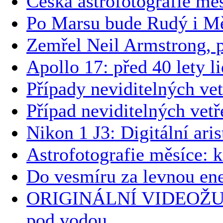
Česká astrofotografie mě
Po Marsu bude Rudý i M
Zemřel Neil Armstrong, 
Apollo 17: před 40 lety li
Případy neviditelných vet
Případ neviditelných vetř
Nikon 1 J3: Digitální ari
Astrofotografie měsíce
Do vesmíru za levnou ene
ORIGINÁLNÍ VIDEOŽU
pod vodou