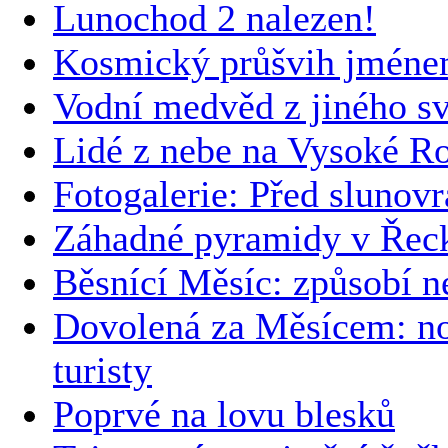
Lunochod 2 nalezen!
Kosmický průšvih jmén
Vodní medvěd z jiného sv
Lidé z nebe na Vysoké R
Fotogalerie: Před slunov
Záhadné pyramidy v Řec
Běsnící Měsíc: způsobí n
Dovolená za Měsícem: no
turisty
Poprvé na lovu blesků