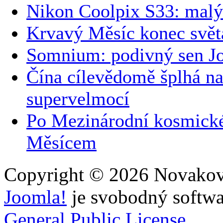
Nikon Coolpix S33: malý 
Krvavý Měsíc konec svět
Somnium: podivný sen J
Čína cílevědomě šplhá n
supervelmocí
Po Mezinárodní kosmické 
Měsícem
Copyright © 2026 Novakovi
Joomla!
je svobodný softwa
General Public License.