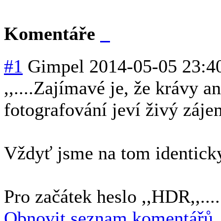
Komentáře
#1
Gimpel
2014-05-05 23:4
,,....Zajímavé je, že krávy a
fotografování jeví živý zájem
Vždyť jsme na tom identicky,
Pro začátek heslo ,,HDR,,.....
Obnovit seznam komentářů