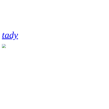
(předešlý díl volného seriál
tady
)
Fotil jsem Nikonem D7000 
Citlivost ASA 1500, nastave
korigovaný bracketingem. Ta
expozicí v sérii dařilo zach
nebylo skoro nic.