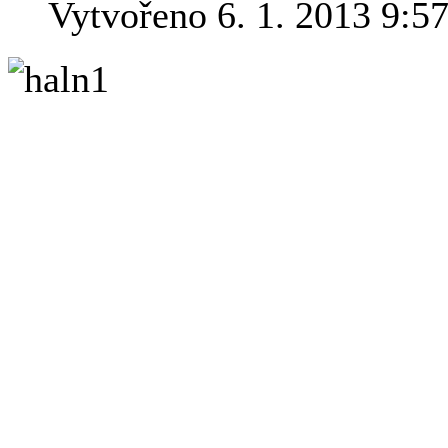
Vytvořeno 6. 1. 2013 9:5
Poslední dny 
občas ještě v
kolem" tzv. ha
fotografování
trochu improvizoval, takže
stavěl na střechu elektror
chalupou a podkládal mobi
koně v noci nespí, a o foto
kolo kolem Měsíce ale byl 