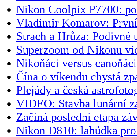
Nikon Coolpix P7700: po
Vladimir Komarov: První
Strach a Hrůza: Podivné
Superzoom od Nikonu vid
Nikoňáci versus canoňáci 
Čína o víkendu chystá zpá
Plejády a česká astrofoto
VIDEO: Stavba lunární z
Začíná poslední etapa z
Nikon D810: lahůdka pro 