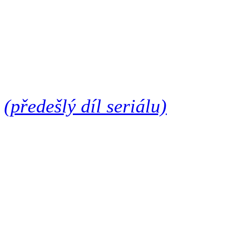
tím dal tu práci... Na druhou
že to je fotomontáž nebo tri
skoro současně a dokumentuj
tu je velký prostor na přemýš
(předešlý díl seriálu)
Jan A. Novák