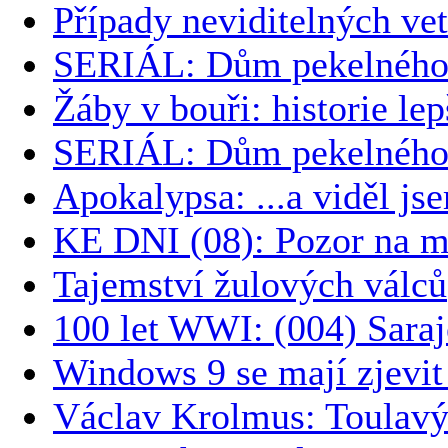
Případy neviditelných vet
SERIÁL: Dům pekelného 
Žáby v bouři: historie le
SERIÁL: Dům pekelného 
Apokalypsa: ...a viděl js
KE DNI (08): Pozor na m
Tajemství žulových válců
100 let WWI: (004) Saraj
Windows 9 se mají zjevit 
Václav Krolmus: Toulavý