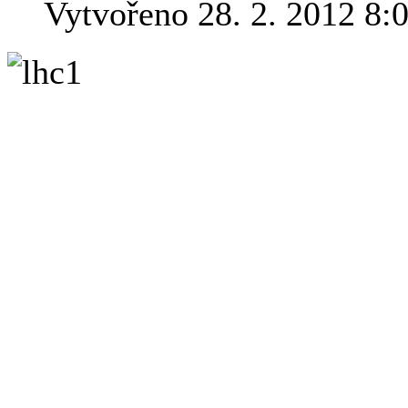
Vytvořeno 28. 2. 2012 8:
V září loňskéh
rámci experi
neutrino rychl
Nyní se zdá, ž
relativity si 
technické nedopatření.
"Našli jsme dva zdroje mož