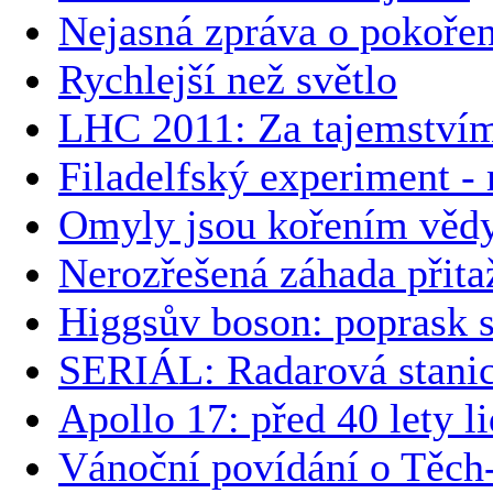
Nejasná zpráva o pokořen
Rychlejší než světlo
LHC 2011: Za tajemství
Filadelfský experiment -
Omyly jsou kořením věd
Nerozřešená záhada přitaž
Higgsův boson: poprask 
SERIÁL: Radarová stanic
Apollo 17: před 40 lety li
Vánoční povídání o Těch