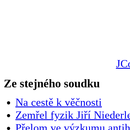
JC
Ze stejného soudku
Na cestě k věčnosti
Zemřel fyzik Jiří Niederl
Přelom ve výzkumu anti