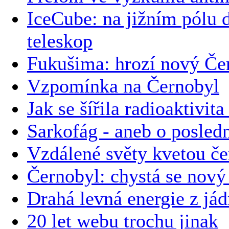
IceCube: na jižním pólu d
teleskop
Fukušima: hrozí nový Če
Vzpomínka na Černobyl
Jak se šířila radioaktivit
Sarkofág - aneb o posledn
Vzdálené světy kvetou če
Černobyl: chystá se nový
Drahá levná energie z jád
20 let webu trochu jinak