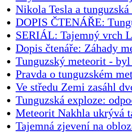
Nikola Tesla a tunguzská
DOPIS ČTENÁŘE: Tunguzs
SERIÁL: Tajemný vrch L
Dopis čtenáře: Záhady me
Tunguzský meteorit - byl
Pravda o tunguzském met
Ve středu Zemi zasáhl dv
Tunguzská exploze: odpoč
Meteorit Nakhla ukrývá t
Tajemná zjevení na obloz