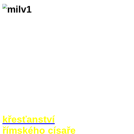
Čas a místo děje: 12. 
Říma. Rozhodně žádná 
armády dvou císařů soupeřící
poteče krev. O výsledku bit
kronikáře - rozhodl dramati
nedávno možná našli i odpoví
Meteority zřejmě mají na svěd
zasahovaly i do lidských věcí.
křesťanství
. A to docela zás
římského císaře
Konstantina, 