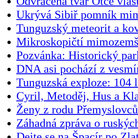
Odvrácená tvář Otce vlas
Ukrývá Sibiř pomník m
Tunguzský meteorit a kov
Mikroskopičtí mimozemšť
Pozvánka: Historický par
DNA asi pochází z vesmí
Tunguzská exploze: 104 l
Cyril, Metoděj, Hus a Kl
Ženy z rodu Přemyslovců
Záhadná zpráva o ruskýc
Dejte se na Špacír po Zla