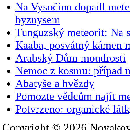
Na Vysočinu dopadl meteo
byznysem
Tunguzský meteorit: Na 
Kaaba, posvátný kámen 
Arabský Dům moudrosti
Nemoc z kosmu: případ m
Abatyše a hvězdy
Pomozte vědcům najít me
Potvrzeno: organické lát
Copyright © 2026 Novakovi