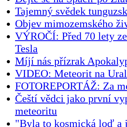
Tajemný svědek tunguzsk
Objev mimozemského živo
VÝROČÍ: Před 70 lety ze
Tesla
Míjí nás přízrak Apokaly
VIDEO: Meteorit na Ural
FOTOREPORTÁŽ: Za mete
Čeští vědci jako první vy
meteoritu
"Byla to kosmická loď a 