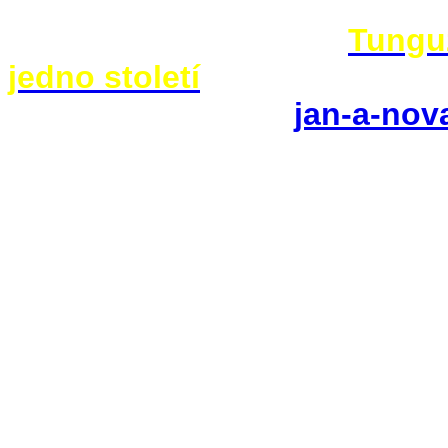
Text je ukázkou z knihy
Tunguz
jedno století
. V knihkupectvíc
objednat na adrese
jan-a-no
- - - - - - - - - - - - - - - - - - - 
Ormö ale má i kritiky. Podle j
bahenní plyn, podle dalších ná
aby získali vodu pro napájení s
za 2. světové války ulevil od 
spojenecký letoun vracející se 