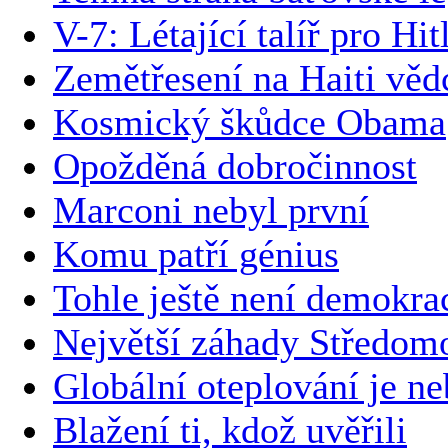
V-7: Létající talíř pro Hit
Zemětřesení na Haiti vědc
Kosmický škůdce Obama
Opožděná dobročinnost
Marconi nebyl první
Komu patří génius
Tohle ještě není demokra
Největší záhady Středom
Globální oteplování je n
Blažení ti, kdož uvěřili