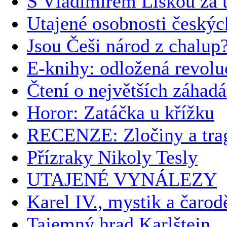
S Vladimírem Liškou za t
Utajené osobnosti českýc
Jsou Češi národ z chalup
E-knihy: odložená revolu
Čtení o největších záhad
Horor: Zatáčka u křížku
RECENZE: Zločiny a trag
Přízraky Nikoly Tesly
UTAJENÉ VYNÁLEZY
Karel IV., mystik a čarod
Tajemný hrad Karlštejn