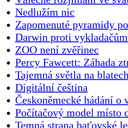
Nedlužím nic
Zapomenuté pyramidy po
Darwin proti vykladačům
ZOO není zvěřinec
Percy Fawcett: Záhada zt
Tajemná světla na blatec
Digitální čeština
Českoněmecké hádání o v
Počítačový model místo 
Temná strana baťovské l