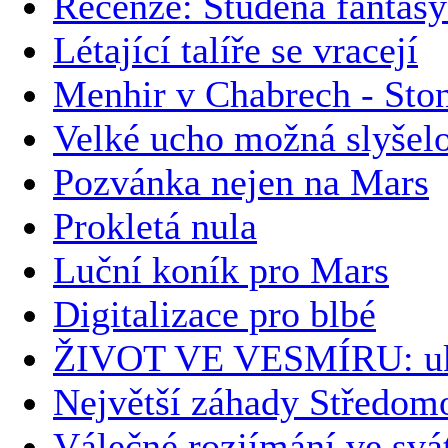
Recenze: Studená fantas
Létající talíře se vracejí
Menhir v Chabrech - Ston
Velké ucho možná slyše
Pozvánka nejen na Mars
Prokletá nula
Luční koník pro Mars
Digitalizace pro blbé
ŽIVOT VE VESMÍRU: uk
Největší záhady Středomo
Válečné rozjímání ve svá