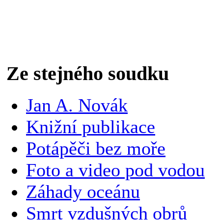
Novák, Jan A.: Tajemné pod
Místek, Alpress 2015, 303 str
Ze stejného soudku
Jan A. Novák
Knižní publikace
Potápěči bez moře
Foto a video pod vodou
Záhady oceánu
Smrt vzdušných obrů