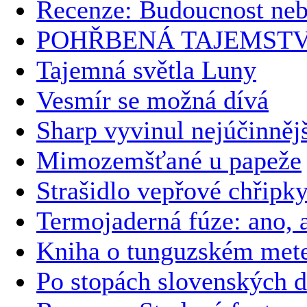
Recenze: Budoucnost ne
POHŘBENÁ TAJEMSTV
Tajemná světla Luny
Vesmír se možná dívá
Sharp vyvinul nejúčinnějš
Mimozemšťané u papeže
Strašidlo vepřové chřipk
Termojaderná fúze: ano, a
Kniha o tunguzském meteo
Po stopách slovenských 