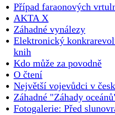
Případ faraonových vrtul
AKTA X
Záhadné vynálezy
Elektronický konkrarevol
knih
Kdo může za povodně
O čtení
Největší vojevůdci v česk
Záhadné "Záhady oceánů
Fotogalerie: Před slunov