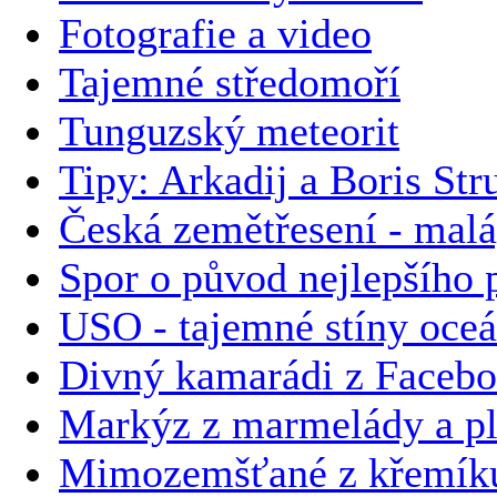
Fotografie a video
Tajemné středomoří
Tunguzský meteorit
Tipy: Arkadij a Boris Str
Česká zemětřesení - malá
Spor o původ nejlepšího p
USO - tajemné stíny oce
Divný kamarádi z Faceb
Markýz z marmelády a plz
Mimozemšťané z křemíku 