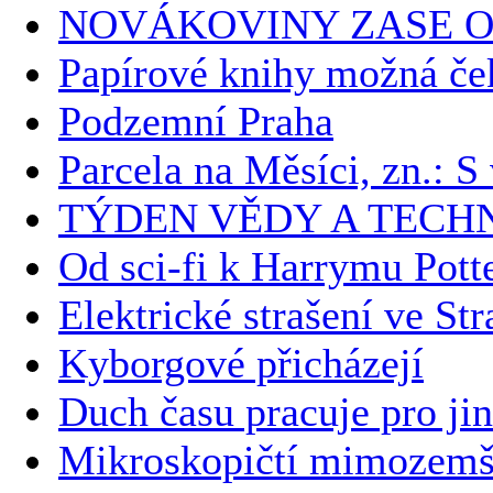
NOVÁKOVINY ZASE O
Papírové knihy možná če
Podzemní Praha
Parcela na Měsíci, zn.: 
TÝDEN VĚDY A TECH
Od sci-fi k Harrymu Potte
Elektrické strašení ve Str
Kyborgové přicházejí
Duch času pracuje pro ji
Mikroskopičtí mimozemš