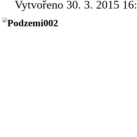
Vytvořeno 30. 3. 2015 16
Mohlo by se zdát,
obydlené Evropy u
opak je pravdou - tajemné nezn
od místa, kde se právě nacházíte
Ano, je to podzemí.
Právě u nás je podzemní svět 
země má mimořádně pestrou geo
podzemí planuly vulkanické oh
magmatu a dodnes z něj leckd