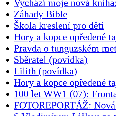
Vychází moje nová kni
Záhady Bible
Škola kreslení pro děti
Hory a kopce opředené t
Pravda o tunguzském met
Sběratel (povídka)
Lilith (povídka)
Hory a kopce opředené t
100 let WW1 (07): Front
FOTOREPORTÁŽ: Nová k