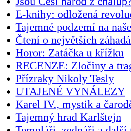
Jsou Češi národ z chalup
E-knihy: odložená revolu
Tajemné podzemí na naš
Čtení o největších záhad
Horor: Zatáčka u křížku
RECENZE: Zločiny a trag
Přízraky Nikoly Tesly
UTAJENÉ VYNÁLEZY
Karel IV., mystik a čarod
Tajemný hrad Karlštejn
Templáři, zednáři a další