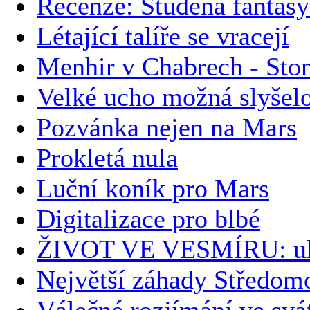
Recenze: Studená fantas
Létající talíře se vracejí
Menhir v Chabrech - Ston
Velké ucho možná slyše
Pozvánka nejen na Mars
Prokletá nula
Luční koník pro Mars
Digitalizace pro blbé
ŽIVOT VE VESMÍRU: uk
Největší záhady Středomo
Válečné rozjímání ve svá