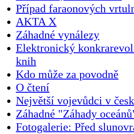
Případ faraonových vrtul
AKTA X
Záhadné vynálezy
Elektronický konkrarevol
knih
Kdo může za povodně
O čtení
Největší vojevůdci v česk
Záhadné "Záhady oceánů
Fotogalerie: Před slunov