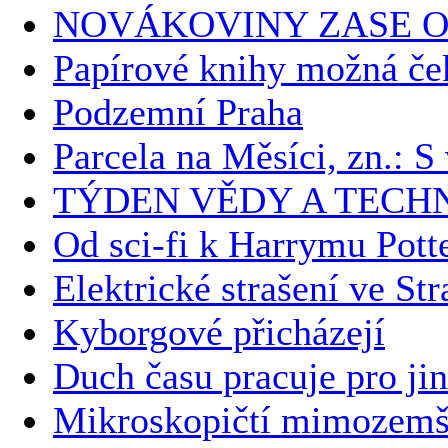
NOVÁKOVINY ZASE O
Papírové knihy možná če
Podzemní Praha
Parcela na Měsíci, zn.: 
TÝDEN VĚDY A TECH
Od sci-fi k Harrymu Potte
Elektrické strašení ve Str
Kyborgové přicházejí
Duch času pracuje pro ji
Mikroskopičtí mimozemš