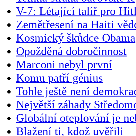
V-7: Létající talíř pro Hit
Zemětřesení na Haiti vědc
Kosmický škůdce Obama
Opožděná dobročinnost
Marconi nebyl první
Komu patří génius
Tohle ještě není demokra
Největší záhady Středom
Globální oteplování je n
Blažení ti, kdož uvěřili