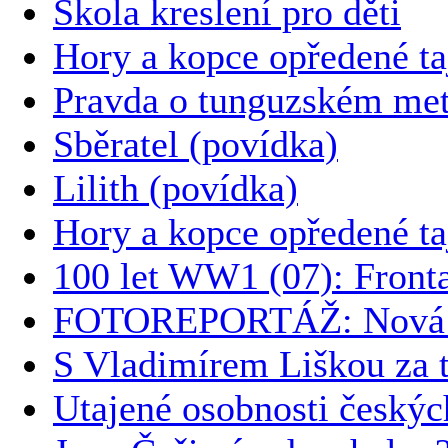
Škola kreslení pro děti
Hory a kopce opředené t
Pravda o tunguzském met
Sběratel (povídka)
Lilith (povídka)
Hory a kopce opředené t
100 let WW1 (07): Front
FOTOREPORTÁŽ: Nová k
S Vladimírem Liškou za t
Utajené osobnosti českýc