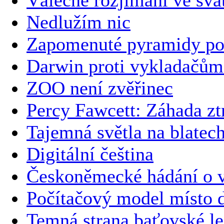
Nedlužím nic
Zapomenuté pyramidy po
Darwin proti vykladačům
ZOO není zvěřinec
Percy Fawcett: Záhada zt
Tajemná světla na blatec
Digitální čeština
Českoněmecké hádání o v
Počítačový model místo 
Temná strana baťovské l