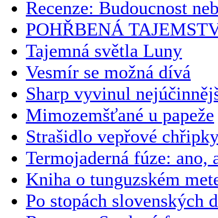
Recenze: Budoucnost ne
POHŘBENÁ TAJEMSTV
Tajemná světla Luny
Vesmír se možná dívá
Sharp vyvinul nejúčinnějš
Mimozemšťané u papeže
Strašidlo vepřové chřipk
Termojaderná fúze: ano, a
Kniha o tunguzském meteo
Po stopách slovenských 