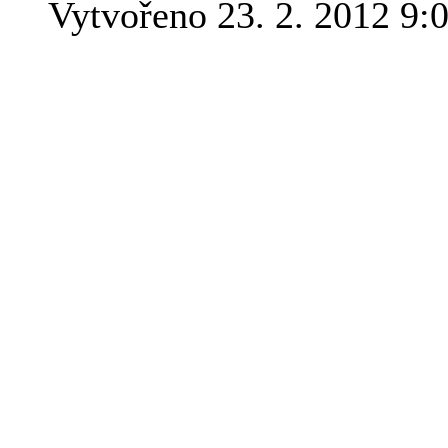
Vytvořeno 23. 2. 2012 9:
V poslední dob? ?asto píše
sehnat v knihkupectvích a
které odkazují texty z No
vysv?tlení, jednak návod n
Moje knihy vydávalo nakla
nedávno stalo součástí nak
jsem ujištěn, že vše poběž
mých nových knih, které se
uzavřené smlouvy. Mezitím s