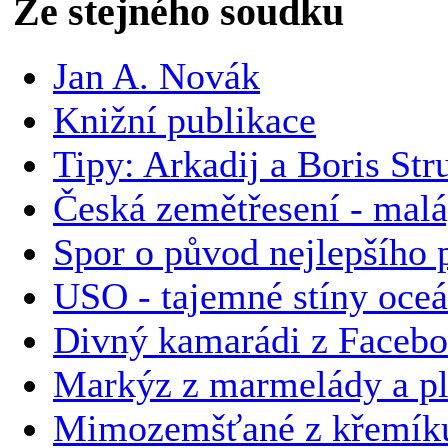
Ze stejného soudku
Jan A. Novák
Knižní publikace
Tipy: Arkadij a Boris Str
Česká zemětřesení - malá
Spor o původ nejlepšího p
USO - tajemné stíny oce
Divný kamarádi z Faceb
Markýz z marmelády a plz
Mimozemšťané z křemíku 