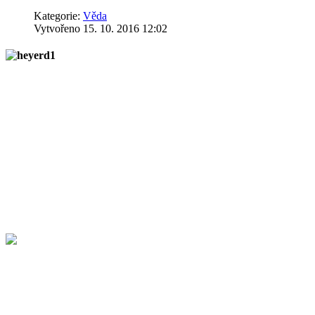
Kategorie:
Věda
Vytvořeno 15. 10. 2016 12:02
Dunící příboj vrhl primitivní vor proti korálové bari
vln měnily jejich plavidlo v trosku. Dlouhá cesta byl
Ve druhé polovině 20. století už toho na Zemi k objevování mnoho nezb
velkých objevitelů minulých časů. Nepochybně mezi ně patří i "muž 
Útěk od civilizace
Thor Heyerdahl se narodil 6. října 1914 v dobře situované rodině usa
Oslo zoologii a geografii s tajným přáním vyrazit za zkoumáním přír
obr: Thor Heyerdahl se svou první manželkou Liv na atolu Fatu Hiva