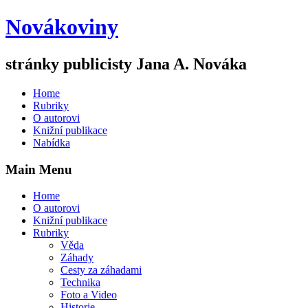
Novákoviny
stránky publicisty Jana A. Nováka
Home
Rubriky
O autorovi
Knižní publikace
Nabídka
Main Menu
Home
O autorovi
Knižní publikace
Rubriky
Věda
Záhady
Cesty za záhadami
Technika
Foto a Video
Historie